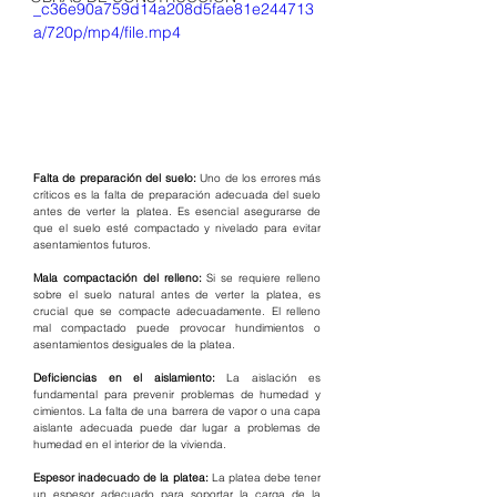
_c36e90a759d14a208d5fae81e244713
a/720p/mp4/file.mp4
Falta de preparación del suelo:
 Uno de los errores más 
críticos es la falta de preparación adecuada del suelo 
antes de verter la platea. Es esencial asegurarse de 
que el suelo esté compactado y nivelado para evitar 
asentamientos futuros.
Mala compactación del relleno:
 Si se requiere relleno 
sobre el suelo natural antes de verter la platea, es 
crucial que se compacte adecuadamente. El relleno 
mal compactado puede provocar hundimientos o 
asentamientos desiguales de la platea.
Deficiencias en el aislamiento:
 La aislación es 
fundamental para prevenir problemas de humedad y 
cimientos. La falta de una barrera de vapor o una capa 
aislante adecuada puede dar lugar a problemas de 
humedad en el interior de la vivienda.
Espesor inadecuado de la platea:
 La platea debe tener 
un espesor adecuado para soportar la carga de la 