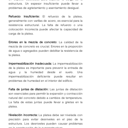
estructura. Un espesor insuficiente puede llevar a 
problemas de agrietamiento y asentamiento desigual.
Refuerzo insuficiente: 
El refuerzo de la platea, 
generalmente con varillas de acero, es esencial para la 
resistencia estructural. La falta de refuerzo o una 
colocación incorrecta puede afectar la capacidad de 
carga de la platea.
Errores en la mezcla de concreto:
 La calidad de la 
mezcla de concreto es crucial. Errores en la proporción 
de agua o agregados pueden debilitar la resistencia de 
la platea.
Impermeabilización inadecuada: 
La impermeabilización 
de la platea es importante para prevenir la entrada de 
agua y la humedad desde el suelo. Una 
impermeabilización deficiente puede resultar en 
problemas de humedad en el interior del edificio.
Falta de juntas de dilatación: 
Las juntas de dilatación 
son esenciales para permitir la expansión y contracción 
natural del concreto debido a cambios de temperatura. 
La falta de estas juntas puede llevar a grietas en la 
platea.
Nivelación incorrecta:
 La platea debe ser nivelada con 
precisión para evitar desniveles en el piso de la 
estructura. Los desniveles pueden causar problemas 
en la construcción de la superestructura.