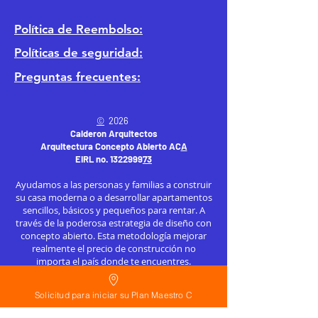
Política
de Reembolso:
Políticas de seguridad:
Preguntas frecuentes:
©
2026
Calderon Arquitectos
Arquitectura Concepto Abierto AC
A
EIRL no.
1322999
7
3
Ayudamos a las personas y familias a construir
su casa moderna o a desarrollar apartamentos
sencillos, básicos y pequeños para rentar. A
través de la poderosa estrategia de diseño con
concepto abierto. Esta metodología mejorar
realmente el precio de construcción no
importa el país donde te encuentres.
Si planeas hacer una casa o edificio
Solicitud para iniciar su Plan Maestro C
departamentos en: