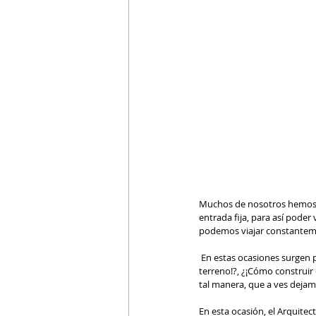
Muchos de nosotros hemos p
entrada fija, para así poder
podemos viajar constantemen
 En estas ocasiones surgen preguntas tales como:  ¿¡Cómo lo hago!?, ¿¡En manos de quién puedo dejar mi dinero o mi 
terreno!?, ¿¡Cómo construir
tal manera, que a ves dejam
En esta ocasión, el Arquit