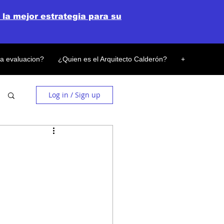
 la mejor estrategia para su
la evaluacion?
¿Quien es el Arquitecto Calderón?
+
Log in / Sign up