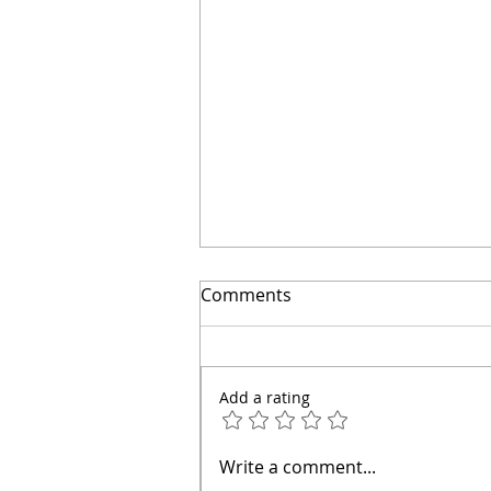
El secreto para ahorrar
Comments
miles | Arquitecto Calderon
Add a rating
Write a comment...