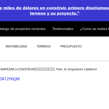
de miles de dólares en construir, primero diseñamos
terreno y su proyecto."
talogo de proyectos recientes
Testimoniales
¿Como se realiza 
RENTABILIDAD
TERRENO
PRESUPUESTO
PROYECTOS
OPEN CONCEPT PLAN 💎
MPEZAR a CONSTRUIR🇩🇴🇺🇸🇪🇸| Part. 4| Arquitecto Calderon
ZMDR12Y6QM