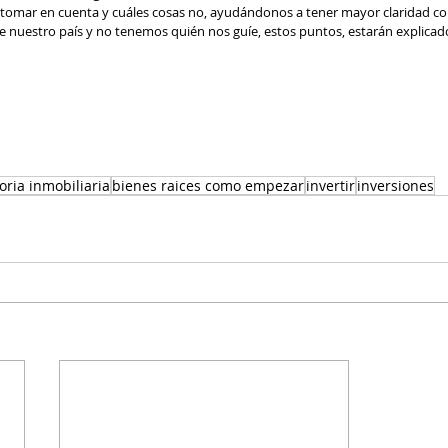
 tomar en cuenta y cuáles cosas no, ayudándonos a tener mayor claridad c
de nuestro país y no tenemos quién nos guíe, estos puntos, estarán explicado
oria inmobiliaria
bienes raices como empezar
invertir
inversiones