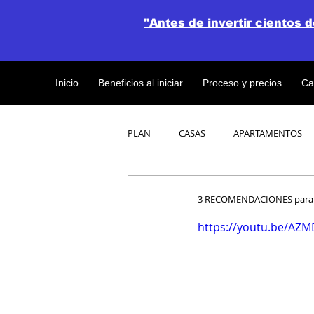
"Antes de invertir cientos 
Inicio
Beneficios al iniciar
Proceso y precios
Ca
PLAN
CASAS
APARTAMENTOS
CATALOGO DE CONCEPTO ABIERTO
3 RECOMENDACIONES para E
https://youtu.be/A
OBRAS DE CONSTRUCCION