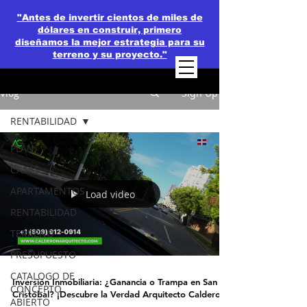
"Antes de invertir cientos de miles de
dólares en construir, primero
diseñamos la mejor estrategia para su
terreno y su proyecto."
Vlog
Sign Up
RENTABILIDAD
PLAN
CASAS
APARTAMENTOS
Load video
RENTABILIDAD
TERRENO
PRESUPUESTO
CATALOGO DE
Inversión Inmobiliaria: ¿Ganancia o Trampa en San
CONCEPTO
Cristóbal? ¡Descubre la Verdad Arquitecto Calderon
ABIERTO