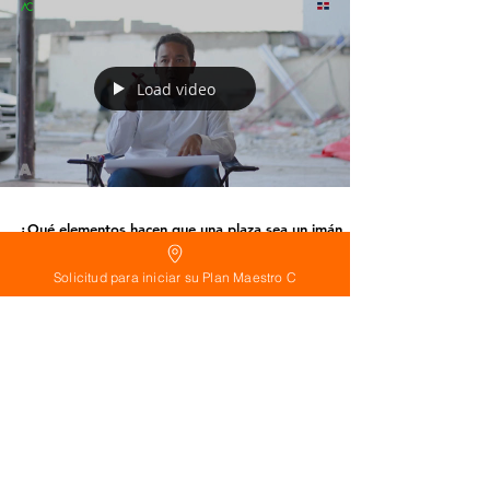
Load video
¿Qué elementos hacen que una plaza sea un imán
para el éxito económico?
Solicitud para iniciar su Plan Maestro C
El diseño de una plaza, al igual que el diseño de cualquier
espacio público, debe ser atractivo por varias razones, y una
de ellas es...