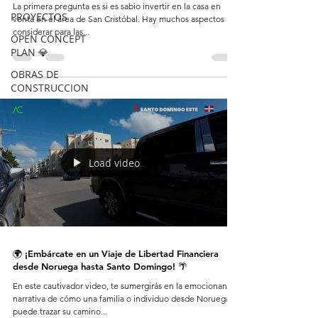
La primera pregunta es si es sabio invertir en la casa en
PROYECTOS
venta en el área de San Cristóbal. Hay muchos aspectos a
considerar para las...
OPEN CONCEPT
PLAN 💎
OBRAS DE
CONSTRUCCION
Load video
🌍 ¡Embárcate en un Viaje de Libertad Financiera
desde Noruega hasta Santo Domingo! 🌴
En este cautivador video, te sumergirás en la emocionante
narrativa de cómo una familia o individuo desde Noruega
puede trazar su camino...