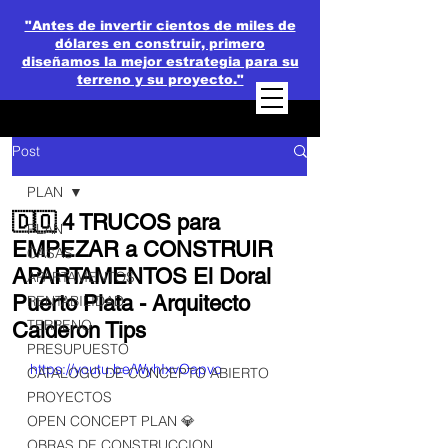
"Antes de invertir cientos de miles de
dólares en construir, primero
diseñamos la mejor estrategia para su
terreno y su proyecto."
Post
PLAN
🇩🇴 4 TRUCOS para
PLAN
EMPEZAR a CONSTRUIR
CASAS
APARTAMENTOS El Doral
APARTAMENTOS
Puerto Plata - Arquitecto
RENTABILIDAD
TERRENO
Calderon Tips
PRESUPUESTO
https://youtu.be/WyhIxvOapvo
CATALOGO DE CONCEPTO ABIERTO
PROYECTOS
OPEN CONCEPT PLAN 💎
OBRAS DE CONSTRUCCION