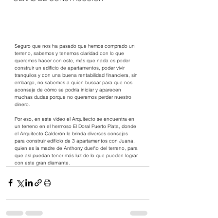
Seguro que nos ha pasado que hemos comprado un 
terreno, sabemos y tenemos claridad con lo que 
queremos hacer con este, más que nada es poder 
construir un edificio de apartamentos, poder vivir 
tranquilos y con una buena rentabilidad financiera, sin 
embargo, no sabemos a quien buscar para que nos 
aconseje de cómo se podría iniciar y aparecen 
muchas dudas porque no queremos perder nuestro 
dinero.   
Por eso, en este video el Arquitecto se encuentra en 
un terreno en el hermoso El Doral Puerto Plata, donde 
el Arquitecto Calderón le brinda diversos consejos 
para construir edificio de 3 apartamentos con Juana, 
quien es la madre de Anthony dueño del terreno, para 
que así puedan tener más luz de lo que pueden lograr 
con este gran diamante.