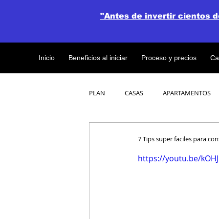
"Antes de invertir cientos 
Inicio
Beneficios al iniciar
Proceso y precios
Ca
PLAN
CASAS
APARTAMENTOS
CATALOGO DE CONCEPTO ABIERTO
7 Tips super faciles para co
https://youtu.be/kO
OBRAS DE CONSTRUCCION