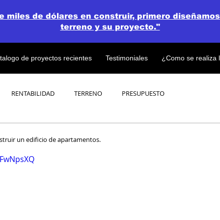
de miles de dólares en construir, primero diseñamos
terreno y su proyecto."
talogo de proyectos recientes
Testimoniales
¿Como se realiza 
RENTABILIDAD
TERRENO
PRESUPUESTO
PROYECTOS
OPEN CONCEPT PLAN 💎
nstruir un edificio de apartamentos.
HJFwNpsXQ