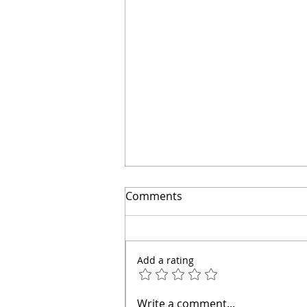
El secreto para ahorrar
Comments
miles | Arquitecto Calderon
Add a rating
Write a comment...