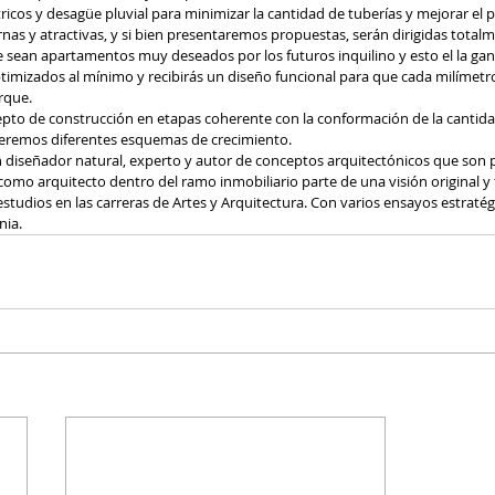
tricos y desagüe pluvial para minimizar la cantidad de tuberías y mejorar el pr
nas y atractivas, y si bien presentaremos propuestas, serán dirigidas totalm
e sean apartamentos muy deseados por los futuros inquilino y esto el la gan
timizados al mínimo y recibirás un diseño funcional para que cada milímetr
rque.
epto de construcción en etapas coherente con la conformación de la cantid
veremos diferentes esquemas de crecimiento.
n diseñador natural, experto y autor de conceptos arquitectónicos que son 
 como arquitecto dentro del ramo inmobiliario parte de una visión original y
estudios en las carreras de Artes y Arquitectura. Con varios ensayos estratég
nia.