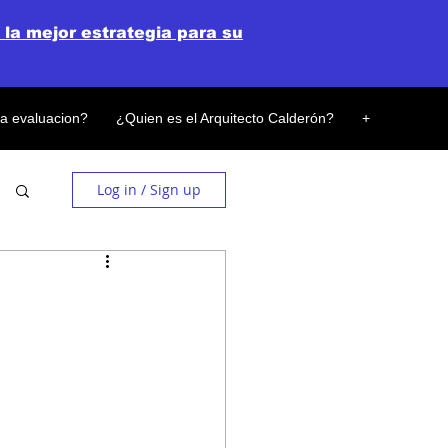
 la mejor estrategia para su
la evaluacion?
¿Quien es el Arquitecto Calderón?
+
Log in / Sign up