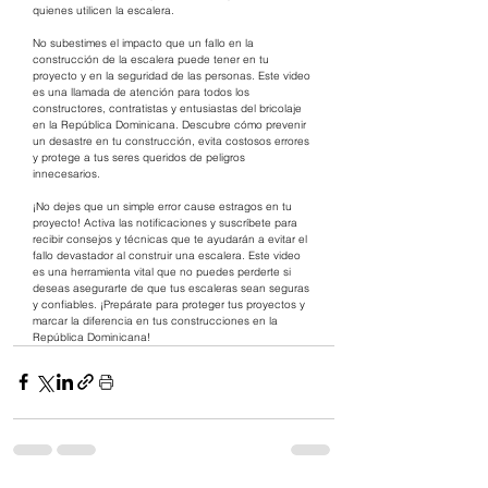
quienes utilicen la escalera.
No subestimes el impacto que un fallo en la 
construcción de la escalera puede tener en tu 
proyecto y en la seguridad de las personas. Este video 
es una llamada de atención para todos los 
constructores, contratistas y entusiastas del bricolaje 
en la República Dominicana. Descubre cómo prevenir 
un desastre en tu construcción, evita costosos errores 
y protege a tus seres queridos de peligros 
innecesarios.
¡No dejes que un simple error cause estragos en tu 
proyecto! Activa las notificaciones y suscríbete para 
recibir consejos y técnicas que te ayudarán a evitar el 
fallo devastador al construir una escalera. Este video 
es una herramienta vital que no puedes perderte si 
deseas asegurarte de que tus escaleras sean seguras 
y confiables. ¡Prepárate para proteger tus proyectos y 
marcar la diferencia en tus construcciones en la 
República Dominicana!