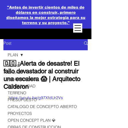
"Antes de invertir cientos de miles de
dólares en construir, primero
diseñamos la mejor estrategia para su
terreno y su proyecto."
Post
PLAN
🇩🇴 ¡Alerta de desastre! El
PLAN
fallo devastador al construir
CASAS
una escalera 😱 | Arquitecto
APARTAMENTOS
Calderon
RENTABILIDAD
TERRENO
https://youtu.be/g97XfdUr2Vs
PRESUPUESTO
CATALOGO DE CONCEPTO ABIERTO
PROYECTOS
OPEN CONCEPT PLAN 💎
OBRAS DE CONSTRUCCION