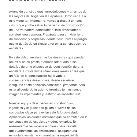
¡Atención constructores, remodeladores y amantes de 
las mejoras del hogar en la República Dominicana! En 
este video tan importante, vamos a discutir un tema 
crítico que podría salvar tu proyecto de construcción 
de una verdadera catástrofe: el fallo devastador al 
construir una escalera. Prepárate para un viaje lleno 
de suspenso y sorpresas, donde descubrirás el peligro 
oculto detrás de un simple error en la construcción de 
escaleras.
En este video, revelaremos los desastres que pueden 
ocurrir si no se presta atención adecuada a los 
detalles durante el proceso de construcción de una 
escalera. Exploraremos situaciones reales en las que 
un fallo en la construcción ha llevado a 
consecuencias desastrosas, desde escaleras 
inseguras hasta colapsos completos. ¡Prepárate para 
estar al borde de tu asiento mientras te mostramos 
imágenes impactantes y testimonios impactantes!
Nuestro equipo de expertos en construcción, 
ingeniería y seguridad te guiará a través de los 
conceptos clave para evitar este fallo devastador. 
Aprenderás los errores comunes que se cometen en la 
construcción de escaleras y cómo evitarlos. Te 
enseñaremos técnicas esenciales para calcular 
adecuadamente las dimensiones, asegurar una 
estructura resistente y garantizar la seguridad de 