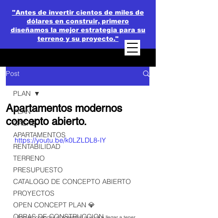
"Antes de invertir cientos de miles de
dólares en construir, primero
diseñamos la mejor estrategia para su
terreno y su proyecto."
Post
PLAN
Apartamentos modernos
PLAN
concepto abierto.
CASAS
APARTAMENTOS
https://youtu.be/k0LZLDL8-IY
RENTABILIDAD
TERRENO
PRESUPUESTO
CATALOGO DE CONCEPTO ABIERTO
PROYECTOS
OPEN CONCEPT PLAN 💎
OBRAS DE CONSTRUCCION
¿Aún no conoces el potencial que va a llegar a tener 