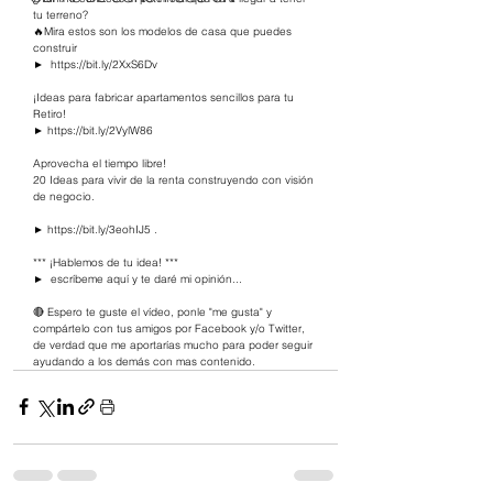
tu terreno? 
🔥Mira estos son los modelos de casa que puedes 
construir 
►  
https://bit.ly/2XxS6Dv  
​ 
¡Ideas para fabricar apartamentos sencillos para tu 
Retiro!  
► 
https://bit.ly/2VylW86
​ 
Aprovecha el tiempo libre!    
20 Ideas para vivir de la renta construyendo con visión 
de negocio. 
► 
https://bit.ly/3eohIJ5
​ . 
*** ¡Hablemos de tu idea! ***  
►  escríbeme aquí y te daré mi opinión...   
🔴 Espero te guste el vídeo, ponle "me gusta" y 
compártelo con tus amigos por Facebook y/o Twitter, 
de verdad que me aportarías mucho para poder seguir 
ayudando a los demás con mas contenido.