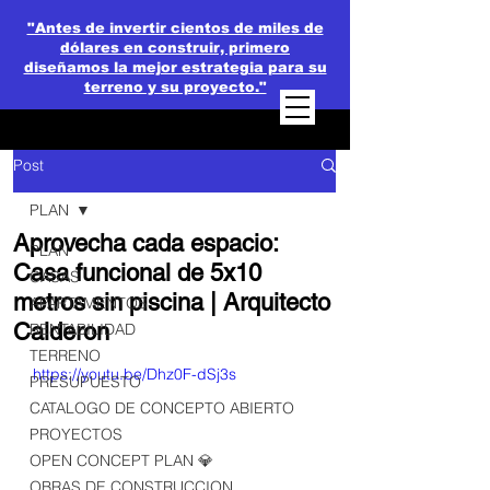
"Antes de invertir cientos de miles de
dólares en construir, primero
diseñamos la mejor estrategia para su
terreno y su proyecto."
Post
PLAN
Aprovecha cada espacio:
PLAN
Casa funcional de 5x10
CASAS
metros sin piscina | Arquitecto
APARTAMENTOS
Calderon
RENTABILIDAD
TERRENO
https://youtu.be/Dhz0F-dSj3s
PRESUPUESTO
CATALOGO DE CONCEPTO ABIERTO
PROYECTOS
OPEN CONCEPT PLAN 💎
OBRAS DE CONSTRUCCION