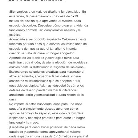
¡Bienvenidos a un viaje de diseño y funcionalidad! En 
este video, te presentaremos una casa de 5x10 
metros sin piscina que aprovecha al máximo cada 
espacio disponible. Descubre cómo crear una vivienda 
funcional y cómoda, sin comprometer el estilo y la 
estética.
Acompaña al reconocido arquitecto Calderón en este 
recorrido por una casa que desafía las limitaciones de 
espacio y demuestra que el tamaño no importa 
cuando se trata de crear un hogar acogedor. 
Aprenderás las técnicas y estrategias clave para 
optimizar cada rincón, desde la elección de muebles y 
colores hasta la distribución inteligente de las áreas.
Exploraremos soluciones creativas para maximizar el 
almacenamiento, aprovechar la luz natural y crear 
ambientes multifuncionales que se adapten a tus 
necesidades diarias. Además, descubrirás cómo los 
detalles de diseño pueden marcar la diferencia, 
añadiendo estilo y personalidad a cada rincón de la 
casa.
No importa si estás buscando ideas para una casa 
pequeña o simplemente deseas aprender cómo 
aprovechar mejor tu espacio, este video te brindará 
inspiración y consejos prácticos para crear un hogar 
funcional y hermoso.
¡Prepárate para descubrir el potencial de cada metro 
cuadrado y aprender cómo aprovechar al máximo 
cada espacio en una casa de 5x10 metros sin piscina! 