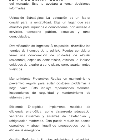
del mercado. Esto te ayudará a tomar decisiones 
informadas.
Ubicación Estratégica: La ubicación es un factor 
crucial para la rentabilidad. Elige un lugar que sea 
atractivo para inquilinos o compradores, con acceso a 
servicios, transporte público, escuelas y otras 
comodidades.
Diversificación de Ingresos: Si es posible, diversifica las 
fuentes de ingresos de tu edificio. Puedes considerar 
tener una combinación de unidades de alquiler 
residencial, espacios comerciales, oficinas, o incluso 
unidades de alquiler a corto plazo, como apartamentos 
turísticos.
Mantenimiento Preventivo: Realiza un mantenimiento 
preventivo regular para evitar costosos problemas a 
largo plazo. Esto incluye reparaciones menores, 
inspecciones de seguridad y mantenimiento de 
sistemas clave.
Eficiencia Energética: Implementa medidas de 
eficiencia energética, como aislamiento adecuado, 
ventanas eficientes y sistemas de calefacción y 
refrigeración modernos. Esto puede reducir los costos 
operativos y atraer inquilinos preocupados por la 
eficiencia energética.
Gestión Profesional: Si estás administrando el edificio 