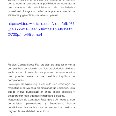
por tu cuenta, considera la posibilidad de contratar a 
una empresa de administración de propiedades 
profesional. La gestión adecuada puede aumentar la 
eficiencia y garantizar una alta ocupación.
https://video.wixstatic.com/video/bfb467
_c48555df18644150ac9281b89e35082
2/720p/mp4/file.mp4
Precios Competitivos: Fija precios de alquiler o venta 
competitivos en relación con las propiedades similares 
en la zona. No establezcas precios demasiado altos 
que puedan alejar a los posibles inquilinos o 
compradores.
Estrategia de Marketing: Desarrolla una estrategia de 
marketing efectiva para promocionar tus unidades. Esto 
puede incluir publicidad en línea, redes sociales y 
colaboración con agentes inmobiliarios locales.
Negociación de Contratos Favorables: Al negociar con 
contratistas, proveedores y financistas, busca 
condiciones favorables que reduzcan los costos y 
mejoren la rentabilidad del edificio.