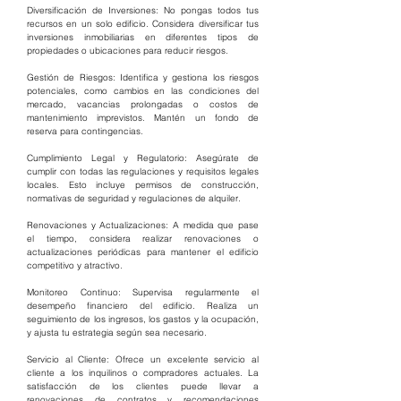
Diversificación de Inversiones: No pongas todos tus 
recursos en un solo edificio. Considera diversificar tus 
inversiones inmobiliarias en diferentes tipos de 
propiedades o ubicaciones para reducir riesgos.
Gestión de Riesgos: Identifica y gestiona los riesgos 
potenciales, como cambios en las condiciones del 
mercado, vacancias prolongadas o costos de 
mantenimiento imprevistos. Mantén un fondo de 
reserva para contingencias.
Cumplimiento Legal y Regulatorio: Asegúrate de 
cumplir con todas las regulaciones y requisitos legales 
locales. Esto incluye permisos de construcción, 
normativas de seguridad y regulaciones de alquiler.
Renovaciones y Actualizaciones: A medida que pase 
el tiempo, considera realizar renovaciones o 
actualizaciones periódicas para mantener el edificio 
competitivo y atractivo.
Monitoreo Continuo: Supervisa regularmente el 
desempeño financiero del edificio. Realiza un 
seguimiento de los ingresos, los gastos y la ocupación, 
y ajusta tu estrategia según sea necesario.
Servicio al Cliente: Ofrece un excelente servicio al 
cliente a los inquilinos o compradores actuales. La 
satisfacción de los clientes puede llevar a 
renovaciones de contratos y recomendaciones 