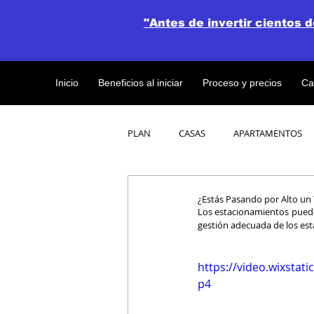
"Antes de invertir cientos 
Inicio
Beneficios al iniciar
Proceso y precios
Ca
PLAN
CASAS
APARTAMENTOS
CATALOGO DE CONCEPTO ABIERTO
¿Estás Pasando por Alto un 
Los estacionamientos puede
gestión adecuada de los es
OBRAS DE CONSTRUCCION
https://video.wixsta
p4