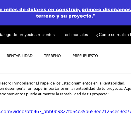
de miles de dólares en construir, primero diseñamos
terreno y su proyecto."
talogo de proyectos recientes
Testimoniales
¿Como se realiza 
RENTABILIDAD
TERRENO
PRESUPUESTO
PROYECTOS
OPEN CONCEPT PLAN 💎
Tesoro Inmobiliario? El Papel de los Estacionamientos en la Rentabilidad.
n desempeñar un papel importante en la rentabilidad de tu proyecto. Aquí 
tacionamientos puede aumentar la rentabilidad de tu proyecto:
tic.com/video/bfb467_abb0b9827fd54c35b653ee21254ec3ea/