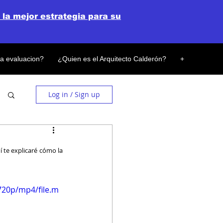
 la mejor estrategia para su
la evaluacion?
¿Quien es el Arquitecto Calderón?
+
Log in / Sign up
te explicaré cómo la 
720p/mp4/file.m