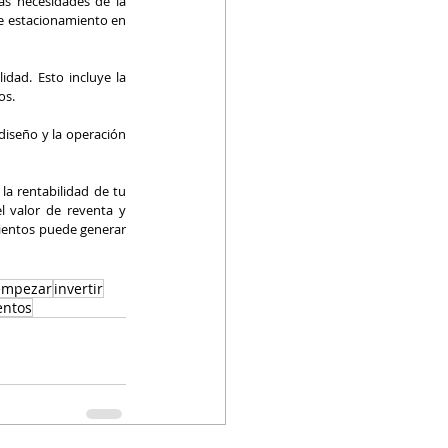
s necesidades de la 
e estacionamiento en 
idad. Esto incluye la 
os.
iseño y la operación 
 rentabilidad de tu 
l valor de reventa y 
mientos puede generar 
 empezar
invertir
entos