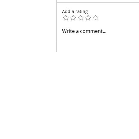
Add a rating
Inversión Inmobiliaria:
Write a comment...
¿Ganancia o Trampa en San
Cristóbal? ¡Descubre la
Verdad Arquitecto Calderon