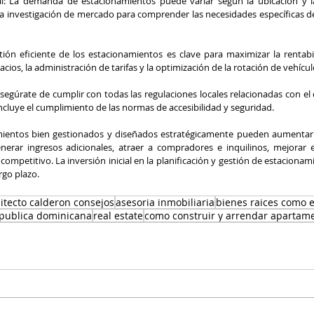
l: La demanda de estacionamientos puede variar según la ubicación y la
na investigación de mercado para comprender las necesidades específicas d
stión eficiente de los estacionamientos es clave para maximizar la rentabil
ios, la administración de tarifas y la optimización de la rotación de vehícul
gúrate de cumplir con todas las regulaciones locales relacionadas con el d
ncluye el cumplimiento de las normas de accesibilidad y seguridad.
ientos bien gestionados y diseñados estratégicamente pueden aumentar la
enerar ingresos adicionales, atraer a compradores e inquilinos, mejorar e
competitivo. La inversión inicial en la planificación y gestión de estaciona
argo plazo.
itecto calderon consejos
asesoria inmobiliaria
bienes raices como
epublica dominicana
real estate
como construir y arrendar apartam