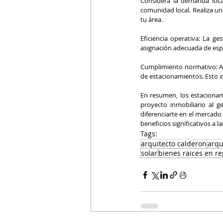
Considera la demanda loca
comunidad local. Realiza u
tu área.
Eficiencia operativa: La ge
asignación adecuada de espac
Cumplimiento normativo: Ase
de estacionamientos. Esto i
En resumen, los estacionam
proyecto inmobiliario al g
diferenciarte en el mercado 
beneficios significativos a l
Tags:
arquitecto calderon
arqu
solar
bienes raices en r