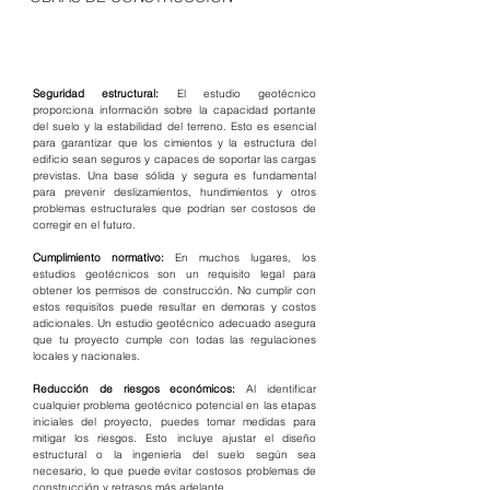
Seguridad estructural:
 El estudio geotécnico 
proporciona información sobre la capacidad portante 
del suelo y la estabilidad del terreno. Esto es esencial 
para garantizar que los cimientos y la estructura del 
edificio sean seguros y capaces de soportar las cargas 
previstas. Una base sólida y segura es fundamental 
para prevenir deslizamientos, hundimientos y otros 
problemas estructurales que podrían ser costosos de 
corregir en el futuro.
Cumplimiento normativo:
 En muchos lugares, los 
estudios geotécnicos son un requisito legal para 
obtener los permisos de construcción. No cumplir con 
estos requisitos puede resultar en demoras y costos 
adicionales. Un estudio geotécnico adecuado asegura 
que tu proyecto cumple con todas las regulaciones 
locales y nacionales.
Reducción de riesgos económicos:
 Al identificar 
cualquier problema geotécnico potencial en las etapas 
iniciales del proyecto, puedes tomar medidas para 
mitigar los riesgos. Esto incluye ajustar el diseño 
estructural o la ingeniería del suelo según sea 
necesario, lo que puede evitar costosos problemas de 
construcción y retrasos más adelante.