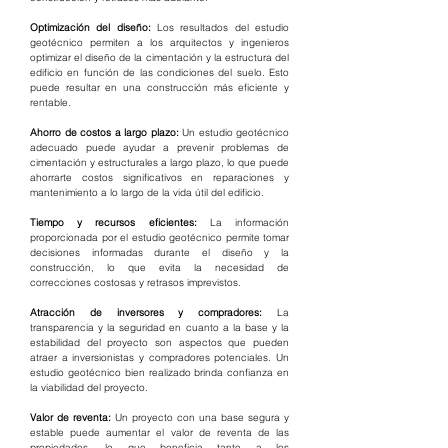
Optimización del diseño:
 Los resultados del estudio 
geotécnico permiten a los arquitectos y ingenieros 
optimizar el diseño de la cimentación y la estructura del 
edificio en función de las condiciones del suelo. Esto 
puede resultar en una construcción más eficiente y 
rentable.
Ahorro de costos a largo plazo:
 Un estudio geotécnico 
adecuado puede ayudar a prevenir problemas de 
cimentación y estructurales a largo plazo, lo que puede 
ahorrarte costos significativos en reparaciones y 
mantenimiento a lo largo de la vida útil del edificio.
Tiempo y recursos eficientes: 
La información 
proporcionada por el estudio geotécnico permite tomar 
decisiones informadas durante el diseño y la 
construcción, lo que evita la necesidad de 
correcciones costosas y retrasos imprevistos.
Atracción de inversores y compradores:
 La 
transparencia y la seguridad en cuanto a la base y la 
estabilidad del proyecto son aspectos que pueden 
atraer a inversionistas y compradores potenciales. Un 
estudio geotécnico bien realizado brinda confianza en 
la viabilidad del proyecto.
Valor de reventa: 
Un proyecto con una base segura y 
estable puede aumentar el valor de reventa de las 
propiedades, lo que beneficia tanto a los 