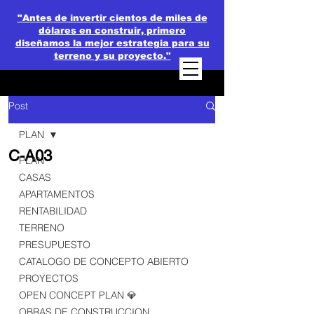
"Antes de invertir cientos de miles de
dólares en construir, primero
diseñamos la mejor estrategia para su
terreno y su proyecto."
Post
PLAN
⁠C-A03
PLAN
CASAS
APARTAMENTOS
RENTABILIDAD
TERRENO
PRESUPUESTO
CATALOGO DE CONCEPTO ABIERTO
PROYECTOS
OPEN CONCEPT PLAN 💎
OBRAS DE CONSTRUCCION