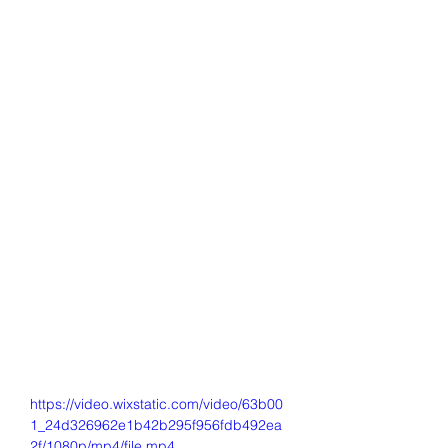
https://video.wixstatic.com/video/63b00
1_24d326962e1b42b295f956fdb492ea
2f/1080p/mp4/file.mp4