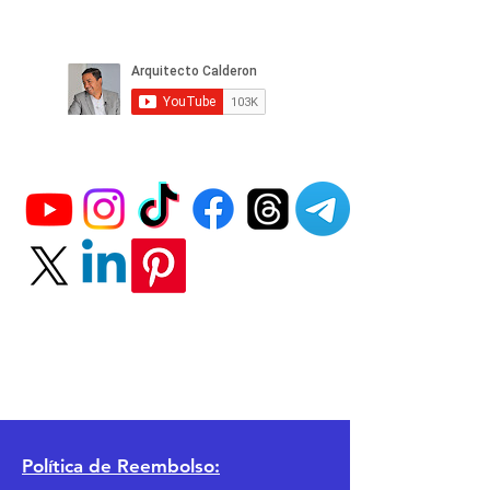
Política
de Reembolso: