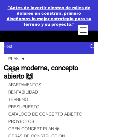
"Antes de invertir cientos de miles de
dólares en construir, primero
diseñamos la mejor estrategia para su
terreno y su proyecto."
Post
PLAN
Casa moderna, concepto
PLAN
abierto 🙌
CASAS
APARTAMENTOS
RENTABILIDAD
TERRENO
PRESUPUESTO
CATALOGO DE CONCEPTO ABIERTO
PROYECTOS
OPEN CONCEPT PLAN 💎
OBRAS DE CONSTRUCCION