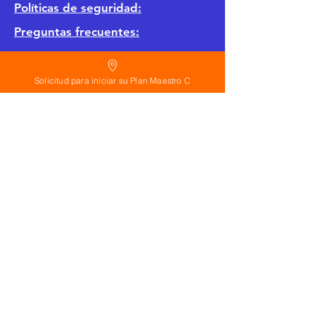
Políticas de seguridad:
Preguntas frecuentes:
©
2026
Solicitud para iniciar su Plan Maestro C
Calderon Arquitectos
Arquitectura Concepto Abierto AC
A
EIRL no.
1322999
7
3
Ayudamos a las personas y familias a construir
su casa moderna o a desarrollar apartamentos
sencillos, básicos y pequeños para rentar. A
través de la poderosa estrategia de diseño con
concepto abierto. Esta metodología mejorar
realmente el precio de construcción no
importa el país donde te encuentres.
Si planeas hacer una casa o edificio
departamentos en:
Trabajamos con personas en todo el mundo
con terreno en Estados Unidos, España,
República Dominicana, México, Guatemala, El