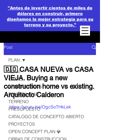
"Antes de invertir cientos de miles de
dólares en construir, primero
diseñamos la mejor estrategia para su
terreno y su proyecto."
Post
PLAN
🇩🇴 CASA NUEVA vs CASA
PLAN
VIEJA. Buying a new
CASAS
construction home vs existing.
APARTAMENTOS
Arquitecto Calderon
RENTABILIDAD
TERRENO
https://youtu.be/OgcSoTHkLek
PRESUPUESTO
CATALOGO DE CONCEPTO ABIERTO
PROYECTOS
OPEN CONCEPT PLAN 💎
OBRAS DE CONSTRUCCION