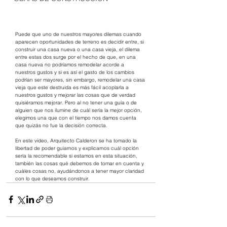
Puede que uno de nuestros mayores dilemas cuando 
aparecen oportunidades de terreno es decidir entre, si 
construir una casa nueva o una casa vieja, el dilema 
entre estas dos surge por el hecho de que, en una 
casa nueva no podríamos remodelar acorde a 
nuestros gustos y si es así el gasto de los cambios 
podrían ser mayores, sin embargo, remodelar una casa 
vieja que este destruida es más fácil acoplarla a 
nuestros gustos y mejorar las cosas que de verdad 
quisiéramos mejorar. Pero al no tener una guía o de 
alguien que nos ilumine de cuál sería la mejor opción, 
elegimos una que con el tiempo nos damos cuenta 
que quizás no fue la decisión correcta.
En este video, Arquitecto Calderon se ha tomado la 
libertad de poder guiarnos y explicarnos cuál opción 
sería la recomendable si estamos en esta situación, 
también las cosas qué debemos de tomar en cuenta y 
cuáles cosas no, ayudándonos a tener mayor claridad 
con lo que deseamos construir.