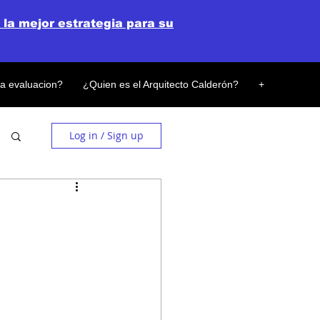
 la mejor estrategia para su
la evaluacion?
¿Quien es el Arquitecto Calderón?
+
Log in / Sign up