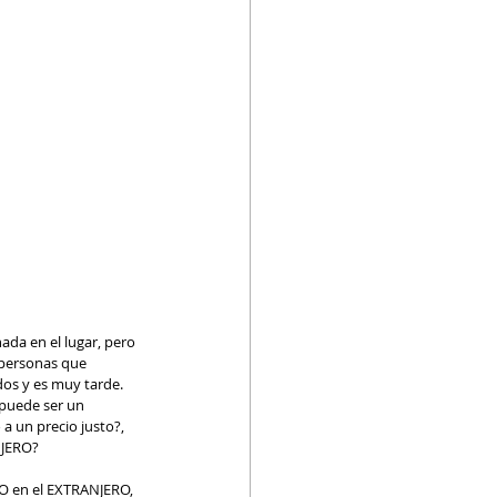
da en el lugar, pero 
 personas que 
os y es muy tarde. 
puede ser un 
 un precio justo?, 
NJERO?
O en el EXTRANJERO, 