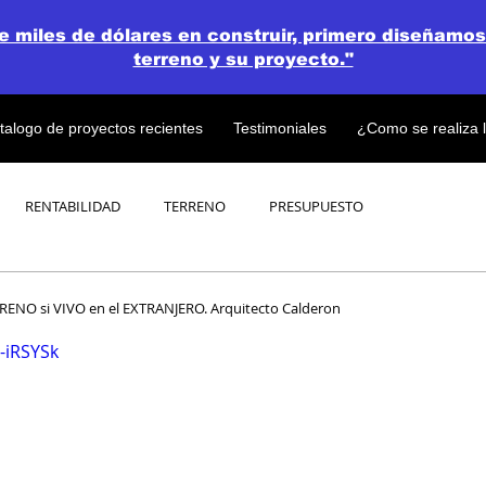
de miles de dólares en construir, primero diseñamos
terreno y su proyecto."
talogo de proyectos recientes
Testimoniales
¿Como se realiza 
RENTABILIDAD
TERRENO
PRESUPUESTO
PROYECTOS
OPEN CONCEPT PLAN 💎
NO si VIVO en el EXTRANJERO. Arquitecto Calderon
-iRSYSk