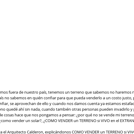
amos fuera de nuestro país, tenemos un terreno que sabemos no haremos na
aís no sabemos en quién confiar para que pueda venderlo a un costo justo,
ar, se aprovechan de ello y cuando nos damos cuenta ya estamos estafad
eno quedé ahí sin nada, cuando también otras personas pueden invadirlo y 
e cosas hace que nos pongamos a pensar: ¿por qué no se vende mi terreno a
 ¿como vender un solar?, ¿COMO VENDER un TERRENO si VIVO en el EXTRA
ntra el Arquitecto Calderon, explicándonos COMO VENDER un TERRENO si VIV