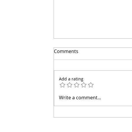
Comments
Add a rating
👋 Hola, soy el arquitecto
Write a comment...
Calderón.