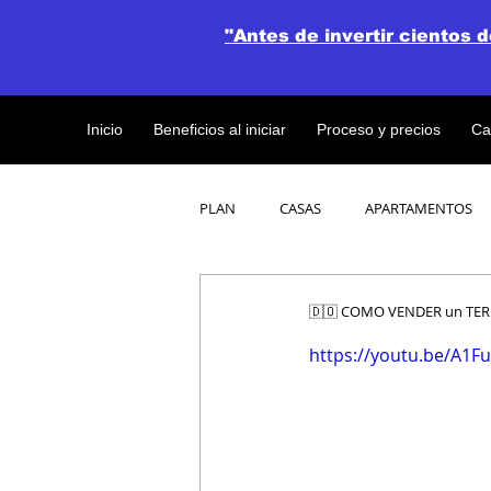
"Antes de invertir cientos 
Inicio
Beneficios al iniciar
Proceso y precios
Ca
PLAN
CASAS
APARTAMENTOS
CATALOGO DE CONCEPTO ABIERTO
🇩🇴 COMO VENDER un TERRE
https://youtu.be/A1Fu
OBRAS DE CONSTRUCCION