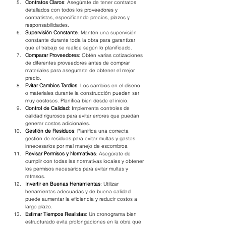
Contratos Claros
: Asegúrate de tener contratos 
detallados con todos los proveedores y 
contratistas, especificando precios, plazos y 
responsabilidades.
Supervisión Constante
: Mantén una supervisión 
constante durante toda la obra para garantizar 
que el trabajo se realice según lo planificado.
Comparar Proveedores
: Obtén varias cotizaciones 
de diferentes proveedores antes de comprar 
materiales para asegurarte de obtener el mejor 
precio.
Evitar Cambios Tardíos
: Los cambios en el diseño 
o materiales durante la construcción pueden ser 
muy costosos. Planifica bien desde el inicio.
Control de Calidad
: Implementa controles de 
calidad rigurosos para evitar errores que puedan 
generar costos adicionales.
Gestión de Residuos
: Planifica una correcta 
gestión de residuos para evitar multas y gastos 
innecesarios por mal manejo de escombros.
Revisar Permisos y Normativas
: Asegúrate de 
cumplir con todas las normativas locales y obtener 
los permisos necesarios para evitar multas y 
retrasos.
Invertir en Buenas Herramientas
: Utilizar 
herramientas adecuadas y de buena calidad 
puede aumentar la eficiencia y reducir costos a 
largo plazo.
Estimar Tiempos Realistas
: Un cronograma bien 
estructurado evita prolongaciones en la obra que 