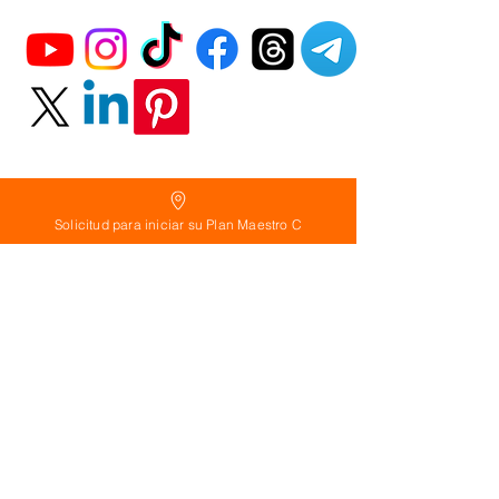
Solicitud para iniciar su Plan Maestro C
Política
de Reembolso:
Políticas de seguridad:
Preguntas frecuentes:
©
2026
Calderon Arquitectos
Arquitectura Concepto Abierto AC
A