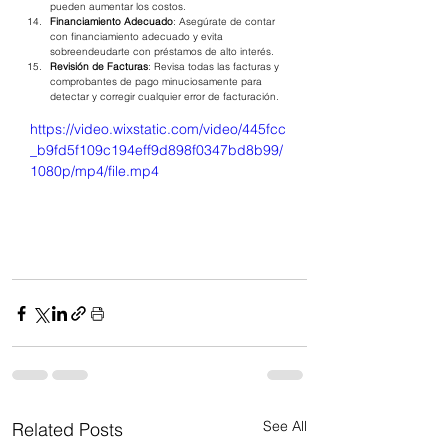
pueden aumentar los costos.
Financiamiento Adecuado
: Asegúrate de contar 
con financiamiento adecuado y evita 
sobreendeudarte con préstamos de alto interés.
Revisión de Facturas
: Revisa todas las facturas y 
comprobantes de pago minuciosamente para 
detectar y corregir cualquier error de facturación.
https://video.wixstatic.com/video/445fcc
_b9fd5f109c194eff9d898f0347bd8b99/
1080p/mp4/file.mp4
See All
Related Posts