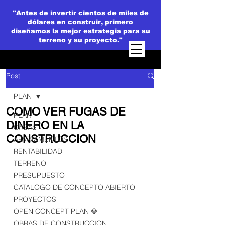
"Antes de invertir cientos de miles de
dólares en construir, primero
diseñamos la mejor estrategia para su
terreno y su proyecto."
Post
PLAN
COMO VER FUGAS DE
PLAN
DINERO EN LA
CASAS
CONSTRUCCION
APARTAMENTOS
RENTABILIDAD
TERRENO
PRESUPUESTO
CATALOGO DE CONCEPTO ABIERTO
PROYECTOS
OPEN CONCEPT PLAN 💎
OBRAS DE CONSTRUCCION