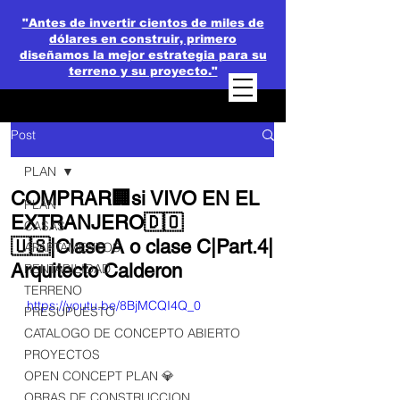
"Antes de invertir cientos de miles de
dólares en construir, primero
diseñamos la mejor estrategia para su
terreno y su proyecto."
Post
PLAN
COMPRAR🏢si VIVO EN EL
PLAN
EXTRANJERO🇩🇴
CASAS
🇺🇸|Clase A o clase C|Part.4|
APARTAMENTOS
Arquitecto Calderon
RENTABILIDAD
TERRENO
https://youtu.be/8BjMCQI4Q_0
PRESUPUESTO
CATALOGO DE CONCEPTO ABIERTO
PROYECTOS
OPEN CONCEPT PLAN 💎
OBRAS DE CONSTRUCCION