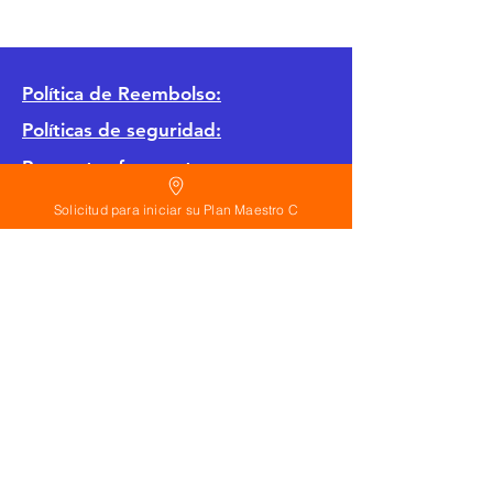
Política
de Reembolso:
Políticas de seguridad:
Preguntas frecuentes:
Solicitud para iniciar su Plan Maestro C
©
2026
Calderon Arquitectos
Arquitectura Concepto Abierto AC
A
EIRL no.
1322999
7
3
Ayudamos a las personas y familias a construir
su casa moderna o a desarrollar apartamentos
sencillos, básicos y pequeños para rentar. A
través de la poderosa estrategia de diseño con
concepto abierto. Esta metodología mejorar
realmente el precio de construcción no
importa el país donde te encuentres.
Si planeas hacer una casa o edificio