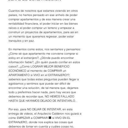
Cuantos de nosotros que estamos viviendo en otros 
países, no hemos pensado en ese anhelo de poder 
comprar apartamentos y de esa manera crear una 
rentabilidad financiera, el poder iniciar en las bienes 
raíces o el poder comprar un terreno y empezar a 
construir un proyectos de apartamentos, para así en 
un momento que queramos regresar, poder estar 
tranquilos y en paz.
En momentos como estos, nos sentamos y pensamos: 
¿Cómo sé que apartamento me conviene comprar si 
estoy en el extranjero?, ¿Dónde puedo encontrar 
información fiable?, ¿En quién puedo confiar en estos 
casos?, ¿¡Como LOGRAR MEJOR BENEFICIO 
ECONÓMICO al momento de COMPRAR un 
APARTAMENTO si VIVO en el EXTRANJERO!?; 
sabemos que todas estas preguntas pueden llegar a 
agobiarnos y sentimos que puede ser difícil de 
encontrar una solución, de tal manera que, dejamos 
todo y preferimos hacer nada, pero hay veces que 
debemos de recordar que, NO HEMOS FALLADO 
HASTA QUE HAYAMOS DEJADO DE INTENTARLO. 
Por eso, para NO DEJAR DE INTENTAR, en esta 
entrega de videos, el Arquitecto Calderon nos guiará a 
cómo EMPEZAR a COMPRAR 🏢 si VIVO EN EL 
EXTRANJERO, donde nos explica las cosas qué 
debemos de tomar en cuenta y cuáles cosas no, 