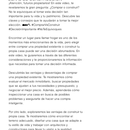
¡Atención, futuros propietarios! En este video, te 
revelaremos la gran pregunta: ¿Comprar o construir? 
No te equivoques al tomar esta decisión tan 
importante para tu vida y tu patrimonio. Descubre las 
claves y consejos que te ayudarán a tomar la mejor 
elección. 💼🏡🔨 
#ComprarVsConstruir
#DecisiónImportante
#NoTeEquivoques
Encontrar un lugar para llamar hogar es uno de los 
momentos más emocionantes de la vida, pero elegir 
entre comprar una propiedad existente o construir tu 
propia casa puede ser una decisión abrumadora. En 
este video, te guiaremos a través de las diferentes 
consideraciones y te proporcionaremos la información 
que necesitas para tomar una decisión informada.
Descubrirás las ventajas y desventajas de comprar 
una propiedad existente. Te mostraremos cómo 
evaluar el mercado inmobiliario, buscar propiedades 
que se ajusten a tus necesidades y presupuesto, y 
negociar el mejor precio. Además, aprenderás cómo 
inspeccionar una casa en busca de posibles 
problemas y asegurarte de hacer una compra 
inteligente.
Por otro lado, exploraremos las ventajas de construir tu 
propia casa. Te mostraremos cómo encontrar el 
terreno adecuado, diseñar una casa que se adapte a 
tu estilo de vida y trabajar con arquitectos y 
constructores para llevar tu visión a la realidad. 