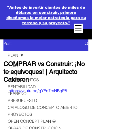
"Antes de invertir cientos de miles de
dólares en construir, primero
diseñamos la mejor estrategia para su
terreno y su proyecto."
Post
PLAN
COMPRAR vs Construir: ¡No
PLAN
te equivoques! | Arquitecto
CASAS
Calderon
APARTAMENTOS
RENTABILIDAD
https://youtu.be/gYFo7mNBqP8
TERRENO
PRESUPUESTO
CATALOGO DE CONCEPTO ABIERTO
PROYECTOS
OPEN CONCEPT PLAN 💎
OBRAS DE CONSTRUCCION