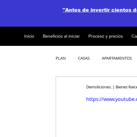
"Antes de invertir cientos 
Inicio
Beneficios al iniciar
Proceso y precios
Ca
PLAN
CASAS
APARTAMENTOS
CATALOGO DE CONCEPTO ABIERTO
Demoliciones. | Bienes Rai
https://www.youtube
OBRAS DE CONSTRUCCION