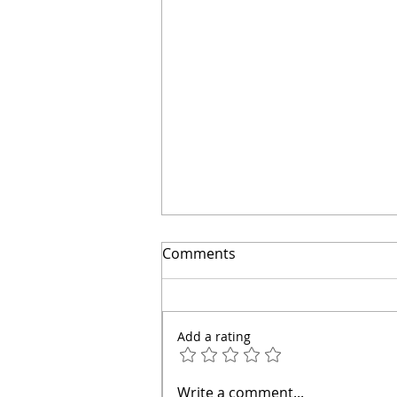
Comments
Add a rating
👋 Hola, soy el arquitecto
Write a comment...