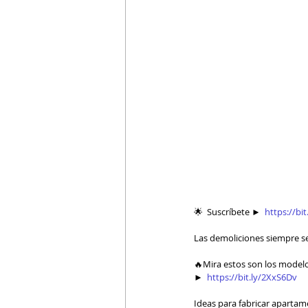
🌟  Suscríbete ►  
https://bi
Las demoliciones siempre se
🔥Mira estos son los modelo
►  
https://bit.ly/2XxS6Dv  
​  
Ideas para fabricar apartame