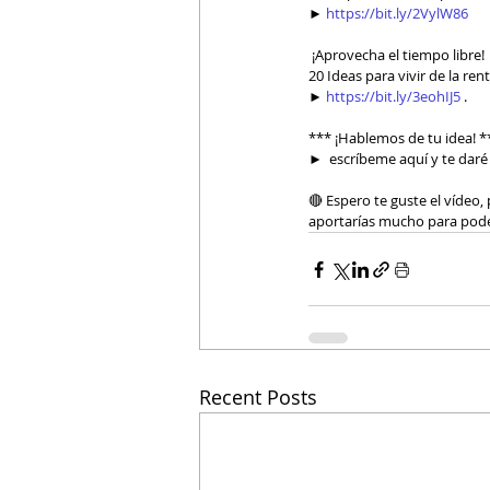
► 
https://bit.ly/2VylW86
​ 
 ¡Aprovecha el tiempo libre!  
20 Ideas para vivir de la re
► 
https://bit.ly/3eohIJ5
​ . 
*** ¡Hablemos de tu idea! **
►  escríbeme aquí y te daré m
🔴 Espero te guste el vídeo
aportarías mucho para pode
Recent Posts