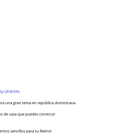
t.ly/2K4h59v
​  
ra una gran tema en república dominicana.   
s de casa que puedes construir 
ntos sencillos para tu Retiro!  