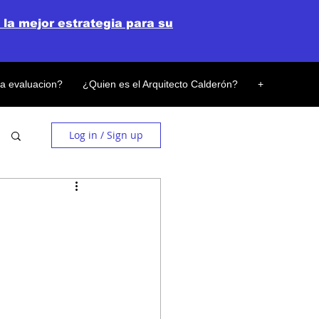
 la mejor estrategia para su
la evaluacion?
¿Quien es el Arquitecto Calderón?
+
Log in / Sign up