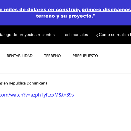
de miles de dólares en construir, primero diseñamos
terreno y su proyecto."
talogo de proyectos recientes
Testimoniales
¿Como se realiza 
RENTABILIDAD
TERRENO
PRESUPUESTO
PROYECTOS
OPEN CONCEPT PLAN 💎
ces en Republica Dominicana
.com/watch?v=azphTyfLcxM&t=39s