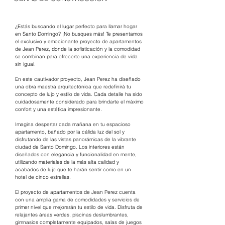
¿Estás buscando el lugar perfecto para llamar hogar 
en Santo Domingo? ¡No busques más! Te presentamos 
el exclusivo y emocionante proyecto de apartamentos 
de Jean Perez, donde la sofisticación y la comodidad 
se combinan para ofrecerte una experiencia de vida 
sin igual.
En este cautivador proyecto, Jean Perez ha diseñado 
una obra maestra arquitectónica que redefinirá tu 
concepto de lujo y estilo de vida. Cada detalle ha sido 
cuidadosamente considerado para brindarte el máximo 
confort y una estética impresionante.
Imagina despertar cada mañana en tu espacioso 
apartamento, bañado por la cálida luz del sol y 
disfrutando de las vistas panorámicas de la vibrante 
ciudad de Santo Domingo. Los interiores están 
diseñados con elegancia y funcionalidad en mente, 
utilizando materiales de la más alta calidad y 
acabados de lujo que te harán sentir como en un 
hotel de cinco estrellas.
El proyecto de apartamentos de Jean Perez cuenta 
con una amplia gama de comodidades y servicios de 
primer nivel que mejorarán tu estilo de vida. Disfruta de 
relajantes áreas verdes, piscinas deslumbrantes, 
gimnasios completamente equipados, salas de juegos 