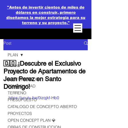
"Antes de invertir cientos de miles de
dólares en construir, primero
diseñamos la mejor estrategia para su
terreno y su proyecto."
Post
PLAN
🇩🇴 ¡Descubre el Exclusivo
PLAN
Proyecto de Apartamentos de
CASAS
Jean Perez en Santo
APARTAMENTOS
Domingo!
RENTABILIDAD
TERRENO
https://youtu.be/0izqjkf-Hb0
PRESUPUESTO
CATALOGO DE CONCEPTO ABIERTO
PROYECTOS
OPEN CONCEPT PLAN 💎
OBRAS DE CONSTRUCCION