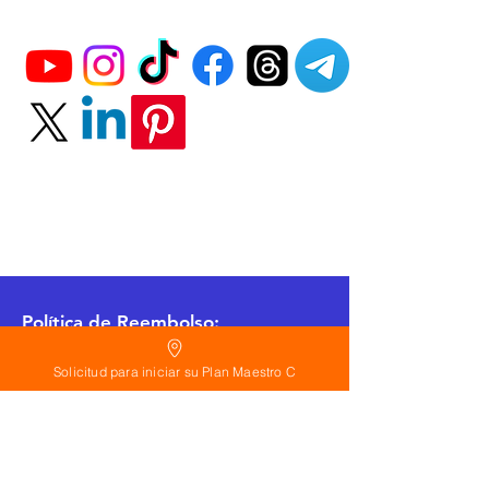
Política
de Reembolso:
Políticas de seguridad:
Solicitud para iniciar su Plan Maestro C
Preguntas frecuentes:
©
2026
Calderon Arquitectos