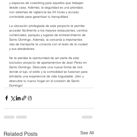
y espacios de coworking para aquellos que trabajan 
desde casa. Además, la seguridad es una prioridad, 
con sistemas de vigilancia las 24 horas y acceso 
controlado para garantizar tu tranquilidad.
La ubicación privilegiada de este proyecto te permite 
acceder fácilmente a los mejores restaurantes, centros 
comerciales, parques y lugares de entretenimiento de 
Santo Domingo. Además, la cercanía a importantes 
vías de transporte te conecta con el resto de la ciudad 
y sus alrededores.
No te pierdas la oportunidad de ser parte de este 
exclusivo proyecto de apartamentos de Jean Perez en 
Santo Domingo. Descubre una nueva forma de vivir, 
donde el lujo, el estilo y la comodidad se fusionan para 
brindarte una experiencia de vida inigualable. ¡Ven y 
descubre tu nuevo hogar en el corazón de Santo 
Domingo!
See All
Related Posts