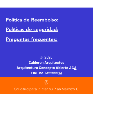
Política
de Reembolso:
Políticas de seguridad:
Preguntas frecuentes:
©
2026
Calderon Arquitectos
Arquitectura Concepto Abierto AC
A
EIRL no.
1322999
7
3
Ayudamos a las personas y familias a construir
su casa moderna o a desarrollar apartamentos
Solicitud para iniciar su Plan Maestro C
sencillos, básicos y pequeños para rentar. A
través de la poderosa estrategia de diseño con
concepto abierto. Esta metodología mejorar
realmente el precio de construcción no
importa el país donde te encuentres.
Si planeas hacer una casa o edificio