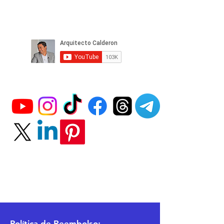
Política
de Reembolso: