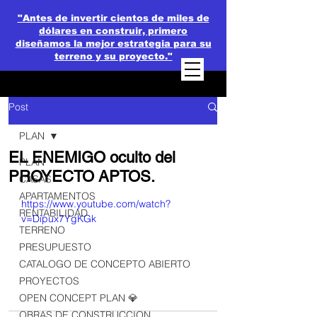
"Antes de invertir cientos de miles de
dólares en construir, primero
diseñamos la mejor estrategia para su
terreno y su proyecto."
Post
PLAN
EL ENEMIGO oculto del
PLAN
PROYECTO APTOS.
CASAS
APARTAMENTOS
https://www.youtube.com/watch?
RENTABILIDAD
v=Dipux7YgKGk
TERRENO
PRESUPUESTO
CATALOGO DE CONCEPTO ABIERTO
PROYECTOS
OPEN CONCEPT PLAN 💎
OBRAS DE CONSTRUCCION