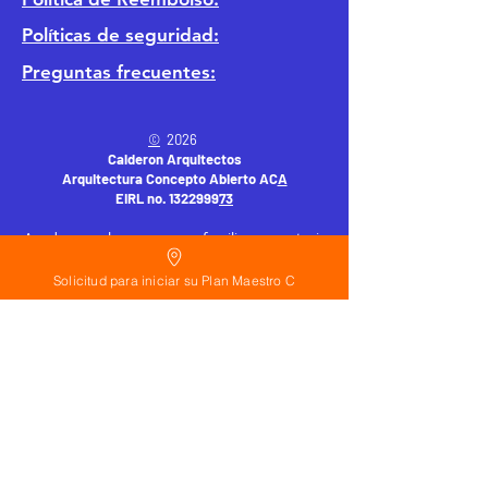
Políticas de seguridad:
Preguntas frecuentes:
©
2026
Calderon Arquitectos
Arquitectura Concepto Abierto AC
A
EIRL no.
1322999
7
3
Ayudamos a las personas y familias a construir
su casa moderna o a desarrollar apartamentos
sencillos, básicos y pequeños para rentar. A
Solicitud para iniciar su Plan Maestro C
través de la poderosa estrategia de diseño con
concepto abierto. Esta metodología mejorar
realmente el precio de construcción no
importa el país donde te encuentres.
Si planeas hacer una casa o edificio
departamentos en:
Trabajamos con personas en todo el mundo
con terreno en Estados Unidos, España,