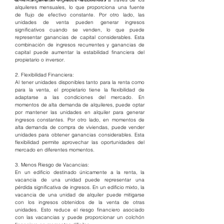
alquileres mensuales, lo que proporciona una fuente 
de flujo de efectivo constante. Por otro lado, las 
unidades de venta pueden generar ingresos 
significativos cuando se venden, lo que puede 
representar ganancias de capital considerables. Esta 
combinación de ingresos recurrentes y ganancias de 
capital puede aumentar la estabilidad financiera del 
propietario o inversor.
2. Flexibilidad Financiera:
Al tener unidades disponibles tanto para la renta como 
para la venta, el propietario tiene la flexibilidad de 
adaptarse a las condiciones del mercado. En 
momentos de alta demanda de alquileres, puede optar 
por mantener las unidades en alquiler para generar 
ingresos constantes. Por otro lado, en momentos de 
alta demanda de compra de viviendas, puede vender 
unidades para obtener ganancias considerables. Esta 
flexibilidad permite aprovechar las oportunidades del 
mercado en diferentes momentos.
3. Menos Riesgo de Vacancias:
En un edificio destinado únicamente a la renta, la 
vacancia de una unidad puede representar una 
pérdida significativa de ingresos. En un edificio mixto, la 
vacancia de una unidad de alquiler puede mitigarse 
con los ingresos obtenidos de la venta de otras 
unidades. Esto reduce el riesgo financiero asociado 
con las vacancias y puede proporcionar un colchón 