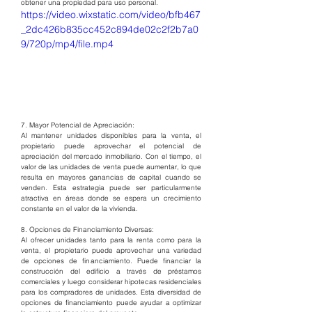
obtener una propiedad para uso personal.
https://video.wixstatic.com/video/bfb467
_2dc426b835cc452c894de02c2f2b7a0
9/720p/mp4/file.mp4
7. Mayor Potencial de Apreciación:
Al mantener unidades disponibles para la venta, el 
propietario puede aprovechar el potencial de 
apreciación del mercado inmobiliario. Con el tiempo, el 
valor de las unidades de venta puede aumentar, lo que 
resulta en mayores ganancias de capital cuando se 
venden. Esta estrategia puede ser particularmente 
atractiva en áreas donde se espera un crecimiento 
constante en el valor de la vivienda.
8. Opciones de Financiamiento Diversas:
Al ofrecer unidades tanto para la renta como para la 
venta, el propietario puede aprovechar una variedad 
de opciones de financiamiento. Puede financiar la 
construcción del edificio a través de préstamos 
comerciales y luego considerar hipotecas residenciales 
para los compradores de unidades. Esta diversidad de 
opciones de financiamiento puede ayudar a optimizar 