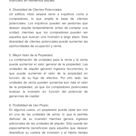
financiero en momentos difíciles.
4. Diversidad de Clientes Potenciales:
Un edificio mixto atraerá tanto a inquilinos como a 
compradores, lo que amplía la base de clientes 
potenciales. Los inquilinos pueden ser personas que 
desean alquilar temporalmente antes de comprar una 
unidad, mientras que los compradores pueden ser 
aquellos que buscan una inversión a largo plazo. Esta 
diversidad de clientes potenciales puede aumentar las 
oportunidades de ocupación y venta.
5. Mayor Valor de la Propiedad:
La combinación de unidades para la renta y la venta 
puede aumentar el valor general de la propiedad. Las 
unidades de alquiler generan ingresos recurrentes, lo 
que puede aumentar el valor de la propiedad en 
función de su flujo de efectivo. Por otro lado, las 
unidades de venta pueden aumentar aún más el valor 
de la propiedad, ya que los compradores potenciales 
evalúan la inversión en función del potencial de 
ganancias de capital.
6. Posibilidad de Uso Propio:
En algunos casos, un propietario puede optar por vivir 
en una de las unidades de venta, lo que le permite 
disfrutar de su inversión mientras genera ingresos 
adicionales de las unidades de alquiler. Esto puede ser 
especialmente beneficioso para aquellos que desean 
diversificar su cartera de inversión y al mismo tiempo 