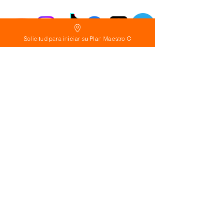
Solicitud para iniciar su Plan Maestro C
Política
de Reembolso:
Políticas de seguridad:
Preguntas frecuentes:
©
2026
Calderon Arquitectos