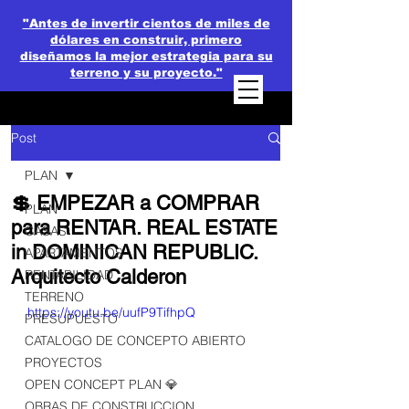
"Antes de invertir cientos de miles de
dólares en construir, primero
diseñamos la mejor estrategia para su
terreno y su proyecto."
Post
PLAN
💲 EMPEZAR a COMPRAR
PLAN
para RENTAR. REAL ESTATE
CASAS
in DOMINICAN REPUBLIC.
APARTAMENTOS
Arquitecto Calderon
RENTABILIDAD
TERRENO
https://youtu.be/uufP9TifhpQ
PRESUPUESTO
CATALOGO DE CONCEPTO ABIERTO
PROYECTOS
OPEN CONCEPT PLAN 💎
OBRAS DE CONSTRUCCION