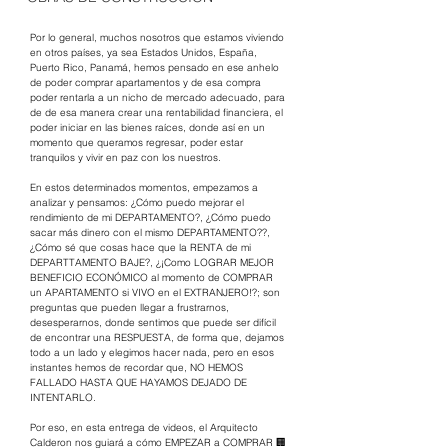
Por lo general, muchos nosotros que estamos viviendo 
en otros países, ya sea Estados Unidos, España, 
Puerto Rico, Panamá, hemos pensado en ese anhelo 
de poder comprar apartamentos y de esa compra 
poder rentarla a un nicho de mercado adecuado, para 
de de esa manera crear una rentabilidad financiera, el 
poder iniciar en las bienes raíces, donde así en un 
momento que queramos regresar, poder estar 
tranquilos y vivir en paz con los nuestros.
En estos determinados momentos, empezamos a 
analizar y pensamos: ¿Cómo puedo mejorar el 
rendimiento de mi DEPARTAMENTO?, ¿Cómo puedo 
sacar más dinero con el mismo DEPARTAMENTO??, 
¿Cómo sé que cosas hace que la RENTA de mi 
DEPARTTAMENTO BAJE?, ¿¡Como LOGRAR MEJOR 
BENEFICIO ECONÓMICO al momento de COMPRAR 
un APARTAMENTO si VIVO en el EXTRANJERO!?; son 
preguntas que pueden llegar a frustrarnos, 
desesperarnos, donde sentimos que puede ser difícil 
de encontrar una RESPUESTA, de forma que, dejamos 
todo a un lado y elegimos hacer nada, pero en esos 
instantes hemos de recordar que, NO HEMOS 
FALLADO HASTA QUE HAYAMOS DEJADO DE 
INTENTARLO.
Por eso, en esta entrega de videos, el Arquitecto 
Calderon nos guiará a cómo EMPEZAR a COMPRAR 🏢 