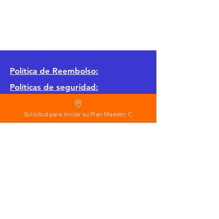
Política
de Reembolso:
Políticas de seguridad:
Preguntas frecuentes:
Solicitud para iniciar su Plan Maestro C
©
2026
Calderon Arquitectos
Arquitectura Concepto Abierto AC
A
EIRL no.
1322999
7
3
Ayudamos a las personas y familias a construir
su casa moderna o a desarrollar apartamentos
sencillos, básicos y pequeños para rentar. A
través de la poderosa estrategia de diseño con
concepto abierto. Esta metodología mejorar