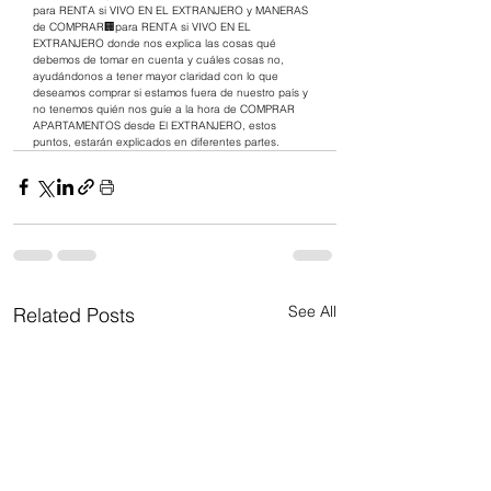
para RENTA si VIVO EN EL EXTRANJERO y MANERAS 
de COMPRAR🏢para RENTA si VIVO EN EL 
EXTRANJERO donde nos explica las cosas qué 
debemos de tomar en cuenta y cuáles cosas no, 
ayudándonos a tener mayor claridad con lo que 
deseamos comprar si estamos fuera de nuestro país y 
no tenemos quién nos guíe a la hora de COMPRAR 
APARTAMENTOS desde El EXTRANJERO, estos 
puntos, estarán explicados en diferentes partes. 
See All
Related Posts