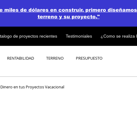
de miles de dólares en construir, primero diseñamos
terreno y su proyecto."
talogo de proyectos recientes
Testimoniales
¿Como se realiza 
RENTABILIDAD
TERRENO
PRESUPUESTO
PROYECTOS
OPEN CONCEPT PLAN 💎
 Dinero en tus Proyectos Vacacional