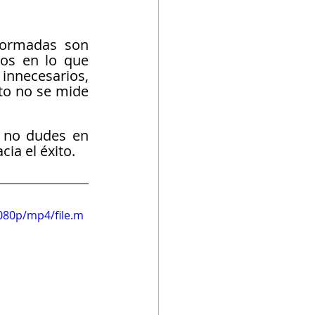
formadas son 
os en lo que 
nnecesarios, 
to no se mide 
 no dudes en 
ia el éxito.
080p/mp4/file.m