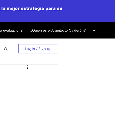
 la mejor estrategia para su
la evaluacion?
¿Quien es el Arquitecto Calderón?
+
Log in / Sign up