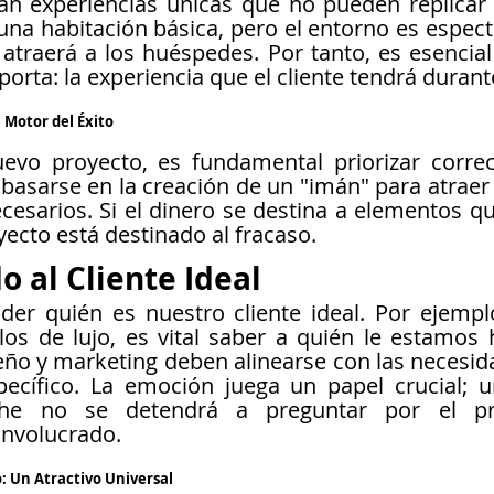
an experiencias únicas que no pueden replicar e
una habitación básica, pero el entorno es especta
atraerá a los huéspedes. Por tanto, es esencial i
rta: la experiencia que el cliente tendrá durant
l Motor del Éxito
evo proyecto, es fundamental priorizar correc
asarse en la creación de un "imán" para atraer a 
cesarios. Si el dinero se destina a elementos q
yecto está destinado al fracaso.
o al Cliente Ideal
der quién es nuestro cliente ideal. Por ejempl
os de lujo, es vital saber a quién le estamos 
eño y marketing deben alinearse con las necesid
ecífico. La emoción juega un papel crucial; un
he no se detendrá a preguntar por el pre
nvolucrado.
o: Un Atractivo Universal