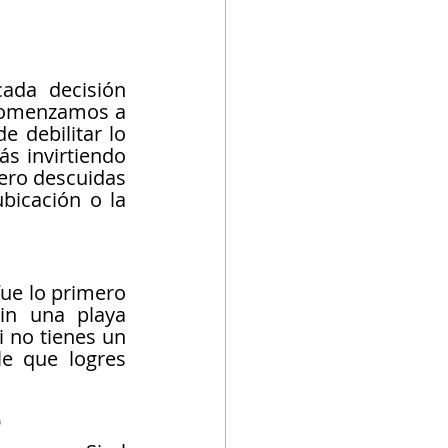
da decisión 
 comenzamos a 
 debilitar lo 
s invirtiendo 
ero descuidas 
icación o la 
ue lo primero 
n una playa 
i no tienes un 
e que logres 
e