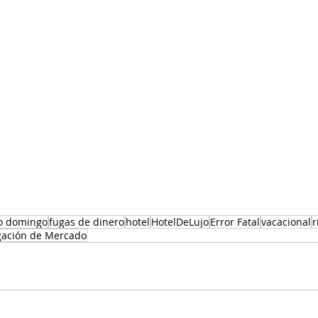
o domingo
fugas de dinero
hotel
HotelDeLujo
Error Fatal
vacacional
r
igación de Mercado