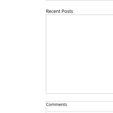
Recent Posts
Como lograr que tu diseño
Comments
sea rentable | Arquitecto