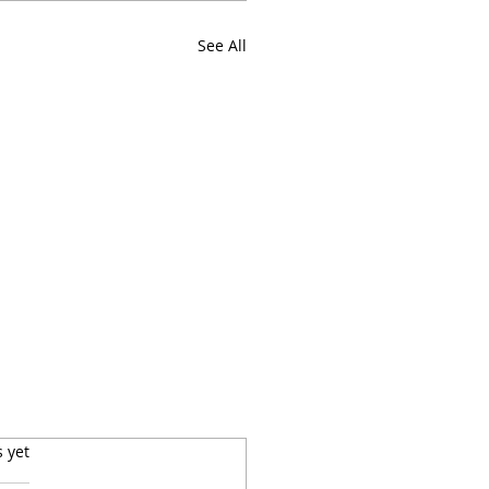
See All
s yet