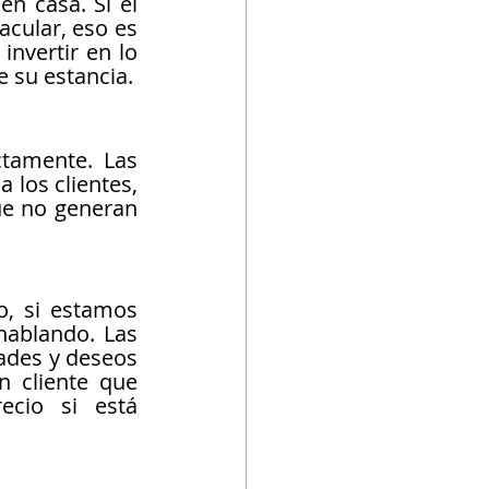
n casa. Si el 
cular, eso es 
nvertir en lo 
e su estancia.
tamente. Las 
los clientes, 
ue no generan 
o, si estamos 
hablando. Las 
ades y deseos 
 cliente que 
cio si está 