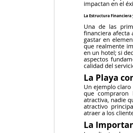
impactan en el éx
La Estructura Financiera
Una de las prim
financiera afecta
gastar en element
que realmente imp
en un hotel; si d
aspectos fundame
calidad del servic
La Playa co
Un ejemplo claro 
que compraron l
atractiva, nadie q
atractivo princi
atraer a los clien
La Importan