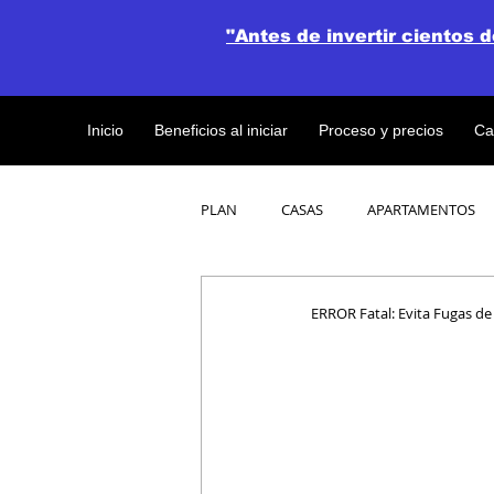
"Antes de invertir cientos 
Inicio
Beneficios al iniciar
Proceso y precios
Ca
PLAN
CASAS
APARTAMENTOS
CATALOGO DE CONCEPTO ABIERTO
ERROR Fatal: Evita Fugas de
OBRAS DE CONSTRUCCION