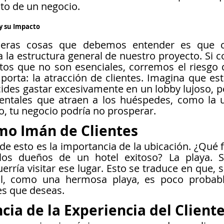
ito de un negocio.
 y su Impacto
eras cosas que debemos entender es que ca
 a la estructura general de nuestro proyecto. Si
os que no son esenciales, corremos el riesgo de
orta: la atracción de clientes. Imagina que está
ecides gastar excesivamente en un lobby lujoso, p
ntales que atraen a los huéspedes, como la ub
io, tu negocio podría no prosperar.
mo Imán de Clientes
de esto es la importancia de la ubicación. ¿Qué f
os dueños de un hotel exitoso? La playa. Si
uerría visitar ese lugar. Esto se traduce en que, s
pal, como una hermosa playa, es poco probabl
tes que deseas.
cia de la Experiencia del Client