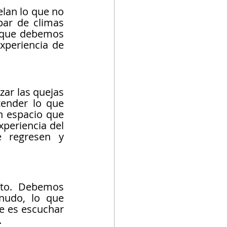
an lo que no 
ar de climas 
r que debemos 
periencia de 
ar las quejas 
ender lo que 
n espacio que 
periencia del 
 regresen y 
cto. Debemos 
nudo, lo que 
e es escuchar 
.