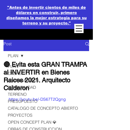
"Antes de invertir cientos de miles de
dólares en construir, primero
diseñamos la mejor estrategia para su
terreno y su proyecto."
Post
PLAN
🔴 Evita esta GRAN TRAMPA
PLAN
al INVERTIR en Bienes
CASAS
Raices 2021. Arquitecto
APARTAMENTOS
Calderon
RENTABILIDAD
TERRENO
https://youtu.be/-DS67T2Qgng
PRESUPUESTO
CATALOGO DE CONCEPTO ABIERTO
PROYECTOS
OPEN CONCEPT PLAN 💎
OBRAS DE CONSTRUCCION