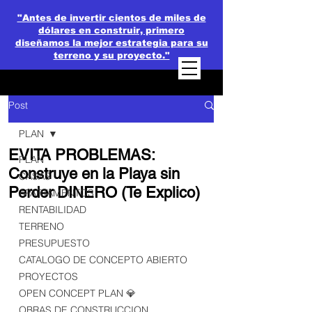
"Antes de invertir cientos de miles de
dólares en construir, primero
diseñamos la mejor estrategia para su
terreno y su proyecto."
Post
PLAN
EVITA PROBLEMAS:
PLAN
Construye en la Playa sin
CASAS
Perder DINERO (Te Explico)
APARTAMENTOS
RENTABILIDAD
TERRENO
PRESUPUESTO
CATALOGO DE CONCEPTO ABIERTO
PROYECTOS
OPEN CONCEPT PLAN 💎
OBRAS DE CONSTRUCCION