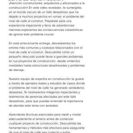
¡Atención constructores, arquitectos y aficionados a la 
construcción! En este video revelador, te sumergirás 
en el mundo oscuro de un fallo desastroso que ha 
dejado a muchos proyectos en ruinas: el problema del 
nivel de calle al construir. Prepárate para una 
experiencia impactante y llena de advertencias 
mientras exploramos las consecuencias catastróficas 
de ignorar este problema crucial.
En esta emocionante entrega, desvelaremos los 
errores más comunes y costosos relacionados con el 
nivel de calle al construir. Descubrirás cómo un 
pequeño descuido puede llevar a grandes problemas 
en tus proyectos de construcción, desde cimientos 
inestables hasta estructuras desalineadas y problemas 
de drenaje.
Nuestro equipo de expertos en construcción te guiará 
a través de ejemplos reales y estudios de casos donde 
el problema del nivel de calle ha generado verdaderos 
desastres. Te mostraremos imágenes impactantes y 
testimonios de personas afectadas por este fallo 
desastroso, para que puedas entender la importancia 
de abordar este tema con seriedad.
Aprenderás técnicas esenciales para medir y nivelar 
adecuadamente el terreno antes de comenzar 
cualquier proyecto de construcción. Descubrirás las 
herramientas y métodos más efectivos para asegurarte 
de que el nivel de calle sea correcto y evitar 