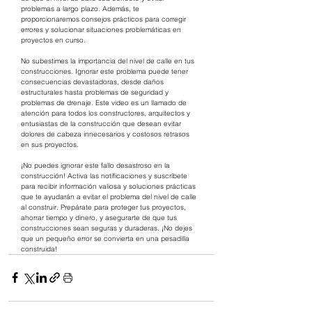
problemas a largo plazo. Además, te 
proporcionaremos consejos prácticos para corregir 
errores y solucionar situaciones problemáticas en 
proyectos en curso.
No subestimes la importancia del nivel de calle en tus 
construcciones. Ignorar este problema puede tener 
consecuencias devastadoras, desde daños 
estructurales hasta problemas de seguridad y 
problemas de drenaje. Este video es un llamado de 
atención para todos los constructores, arquitectos y 
entusiastas de la construcción que desean evitar 
dolores de cabeza innecesarios y costosos retrasos 
en sus proyectos.
¡No puedes ignorar este fallo desastroso en la 
construcción! Activa las notificaciones y suscríbete 
para recibir información valiosa y soluciones prácticas 
que te ayudarán a evitar el problema del nivel de calle 
al construir. Prepárate para proteger tus proyectos, 
ahorrar tiempo y dinero, y asegurarte de que tus 
construcciones sean seguras y duraderas. ¡No dejes 
que un pequeño error se convierta en una pesadilla 
construida!