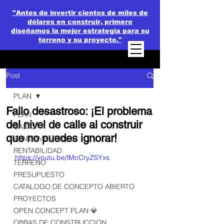
"Antes de invertir cientos de miles de
dólares en construir, primero
diseñamos la mejor estrategia para su
terreno y su proyecto."
Post
PLAN
Fallo desastroso: ¡El problema
PLAN
del nivel de calle al construir
CASAS
que no puedes ignorar!
APARTAMENTOS
RENTABILIDAD
https://youtu.be/lMcCryZ5Yxs
TERRENO
PRESUPUESTO
CATALOGO DE CONCEPTO ABIERTO
PROYECTOS
OPEN CONCEPT PLAN 💎
OBRAS DE CONSTRUCCION