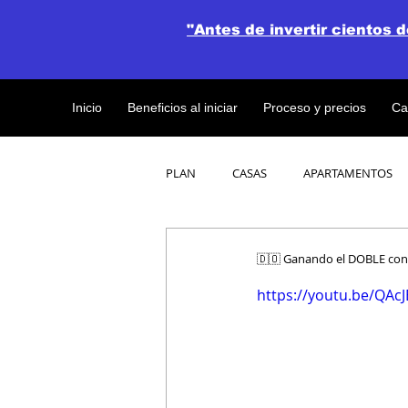
"Antes de invertir cientos 
Inicio
Beneficios al iniciar
Proceso y precios
Ca
PLAN
CASAS
APARTAMENTOS
CATALOGO DE CONCEPTO ABIERTO
🇩🇴 Ganando el DOBLE con
https://youtu.be/QAc
OBRAS DE CONSTRUCCION