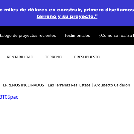
de miles de dólares en construir, primero diseñamos
terreno y su proyecto."
talogo de proyectos recientes
Testimoniales
¿Como se realiza 
RENTABILIDAD
TERRENO
PRESUPUESTO
PROYECTOS
OPEN CONCEPT PLAN 💎
 TERRENOS INCLINADOS | Las Terrenas Real Estate | Arquitecto Calderon
JBT05pac