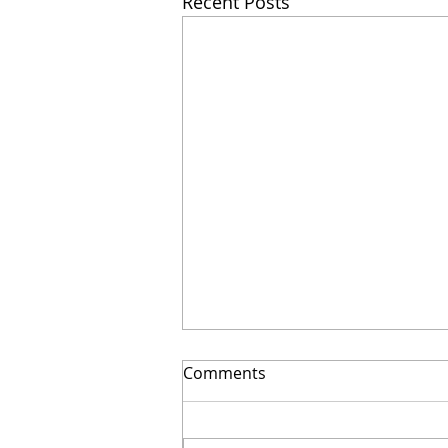
Recent Posts
El secreto para ahorrar
Comments
miles | Arquitecto Calderon