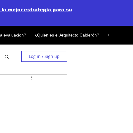
 la mejor estrategia para su
la evaluacion?
¿Quien es el Arquitecto Calderón?
+
Log in / Sign up