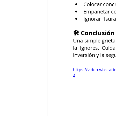
Colocar concr
Empañetar con
Ignorar fisur
🛠️ Conclusión
Una simple grieta
la ignores. Cuid
inversión y la seg
https://video.wixsta
4