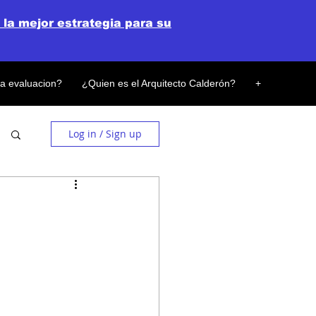
 la mejor estrategia para su
la evaluacion?
¿Quien es el Arquitecto Calderón?
+
Log in / Sign up