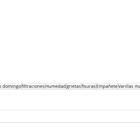
o domingo
filtraciones
Humedad
grietas
fisuras
Empañete
Varillas m