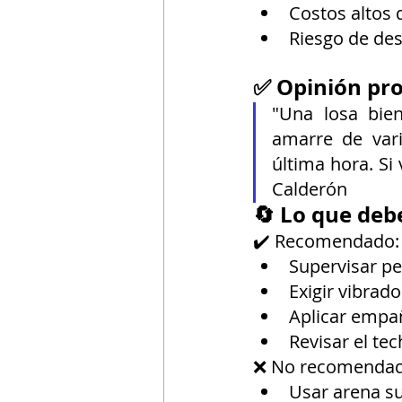
Costos altos 
Riesgo de de
✅ Opinión pro
"Una losa bien
amarre de vari
última hora. Si
Calderón
🔄 Lo que debe
✔️ Recomendado:
Supervisar p
Exigir vibrad
Aplicar empa
Revisar el te
❌ No recomendad
Usar arena s