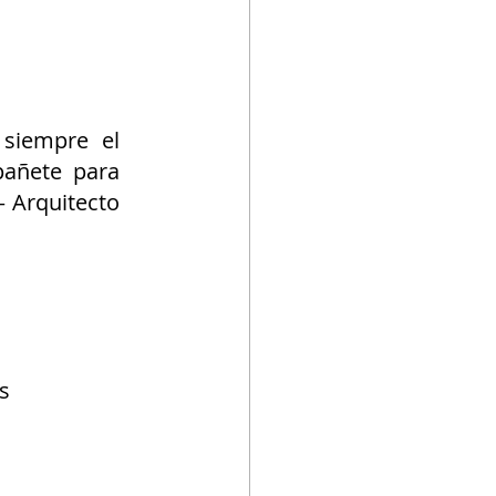
siempre el 
añete para 
 Arquitecto 
s