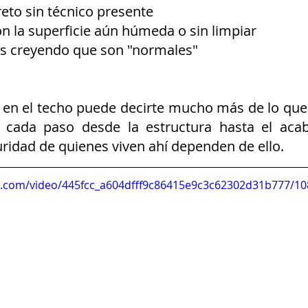
eto sin técnico presente
 la superficie aún húmeda o sin limpiar
as creyendo que son "normales"
 en el techo puede decirte mucho más de lo que
a cada paso desde la estructura hasta el acaba
uridad de quienes viven ahí dependen de ello.
tic.com/video/445fcc_a604dfff9c86415e9c3c62302d31b777/1