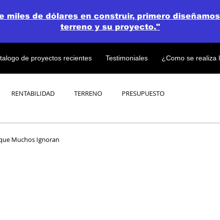
de miles de dólares en construir, primero diseñamos
terreno y su proyecto."
talogo de proyectos recientes
Testimoniales
¿Como se realiza 
RENTABILIDAD
TERRENO
PRESUPUESTO
PROYECTOS
OPEN CONCEPT PLAN 💎
or que Muchos Ignoran