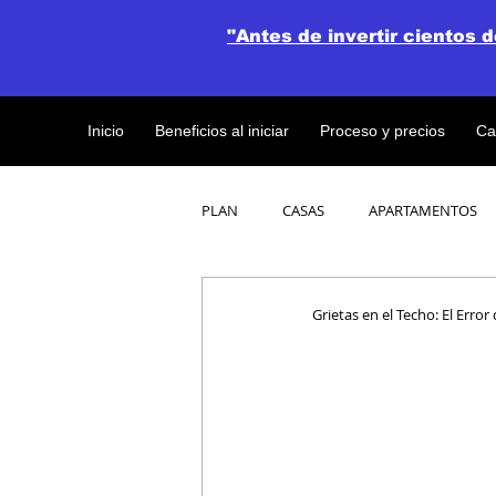
"Antes de invertir cientos 
Inicio
Beneficios al iniciar
Proceso y precios
Ca
PLAN
CASAS
APARTAMENTOS
CATALOGO DE CONCEPTO ABIERTO
Grietas en el Techo: El Err
OBRAS DE CONSTRUCCION