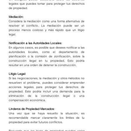
legales que puedes tomar para proteger tus derechos 
de propiedad.
Mediación:
Considera la mediación como una forma alternativa de 
resolver el conflicto. La mediación puede ser un 
proceso menos costoso y más rápido que un litigio 
legal.
Notificación a las Autoridades Locales:
En algunos casos, es posible que desees notificar a las 
autoridades locales, como el departamento de 
planificación o la comisión de zonificación, sobre la 
construcción ilegal en tu propiedad. Esto podría 
resultar en una orden de detener la construcción.
Litigio Legal:
Si las negociaciones, la mediación y otros métodos no 
resuelven el problema, puedes considerar emprender 
acciones legales para proteger tus derechos de 
propiedad. Esto podría incluir una demanda para la 
eliminación de la construcción ilegal o una 
compensación económica.
Linderos de Propiedad Marcados:
Una vez que se haya resuelto la situación, es 
recomendable marcar claramente los límites de tu 
propiedad para evitar futuros conflictos.
Recuerda que las leyes de propiedad pueden variar 