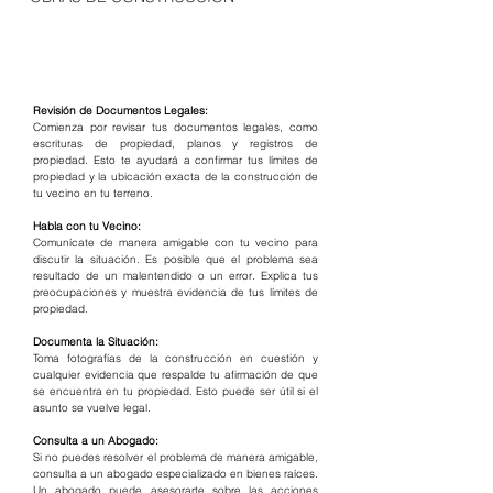
Revisión de Documentos Legales:
Comienza por revisar tus documentos legales, como 
escrituras de propiedad, planos y registros de 
propiedad. Esto te ayudará a confirmar tus límites de 
propiedad y la ubicación exacta de la construcción de 
tu vecino en tu terreno.
Habla con tu Vecino:
Comunícate de manera amigable con tu vecino para 
discutir la situación. Es posible que el problema sea 
resultado de un malentendido o un error. Explica tus 
preocupaciones y muestra evidencia de tus límites de 
propiedad.
Documenta la Situación:
Toma fotografías de la construcción en cuestión y 
cualquier evidencia que respalde tu afirmación de que 
se encuentra en tu propiedad. Esto puede ser útil si el 
asunto se vuelve legal.
Consulta a un Abogado:
Si no puedes resolver el problema de manera amigable, 
consulta a un abogado especializado en bienes raíces. 
Un abogado puede asesorarte sobre las acciones 