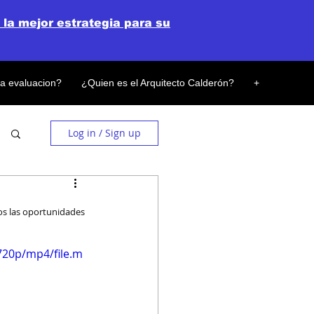
 la mejor estrategia para su
la evaluacion?
¿Quien es el Arquitecto Calderón?
+
Log in / Sign up
os las oportunidades 
720p/mp4/file.m