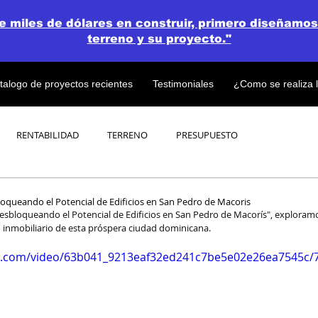
de miles de dólares en construir, primero diseñamos
terreno y su proyecto."
talogo de proyectos recientes
Testimoniales
¿Como se realiza 
RENTABILIDAD
TERRENO
PRESUPUESTO
PROYECTOS
OPEN CONCEPT PLAN 💎
bloqueando el Potencial de Edificios en San Pedro de Macoris
 Desbloqueando el Potencial de Edificios en San Pedro de Macorís", exploram
lo inmobiliario de esta próspera ciudad dominicana.
tic.com/video/63b041_9213eaf32ed241c7be5e02e26ea7545c/