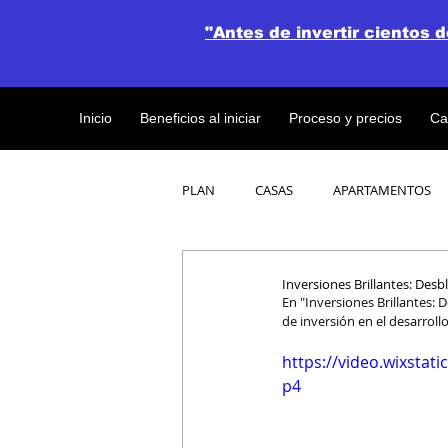
"Antes de invertir cientos 
Inicio
Beneficios al iniciar
Proceso y precios
Ca
PLAN
CASAS
APARTAMENTOS
CATALOGO DE CONCEPTO ABIERTO
Inversiones Brillantes: Des
En "Inversiones Brillantes:
de inversión en el desarrol
OBRAS DE CONSTRUCCION
https://video.wixsta
p4