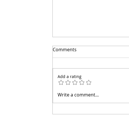
Comments
Add a rating
El Camino hacia tu Casa
Write a comment...
Propia: Construcción Sin
Financiamiento Externo