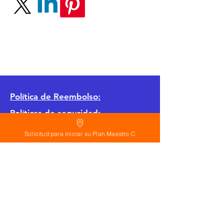
Política
de Reembolso:
Políticas de seguridad:
Preguntas frecuentes:
Solicitud para iniciar su Plan Maestro C
©
2026
Calderon Arquitectos
Arquitectura Concepto Abierto AC
A
EIRL no.
1322999
7
3
Ayudamos a las personas y familias a construir
su casa moderna o a desarrollar apartamentos
sencillos, básicos y pequeños para rentar. A