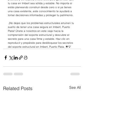
tu casa en Imbert sea sólida y estable. No importa si 
estás planeando construir desde cero o si ya tienes 
una casa existente, este conocimiento te ayudará a 
tomar decisiones informadas y proteger tu patrimonio. 
 ¡No dejes que los problemas estructurales arruinen tu 
sueño de tener una casa segura en Imbert, Puerto 
Plata! Únete a nosotros en este viaje hacia la 
comprensión del soporte estructural y descubre el 
secreto para una casa firme y estable. Haz clic en 
reproducir y prepárate para desbloquear los secretos 
del soporte estructural en Imbert, Puerto Plata. 🌟💡
See All
Related Posts