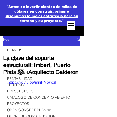
"Antes de invertir cientos de miles de
dólares en construir, primero
diseñamos la mejor estrategia para su
terreno y su proyecto."
Post
PLAN
La clave del soporte
PLAN
estructural!: Imbert, Puerto
CASAS
Plata 🤯 | Arquitecto Calderon
APARTAMENTOS
RENTABILIDAD
https://youtu.be/mniHAioKozI
TERRENO
PRESUPUESTO
CATALOGO DE CONCEPTO ABIERTO
PROYECTOS
OPEN CONCEPT PLAN 💎
OBRAS DE CONSTRUCCION