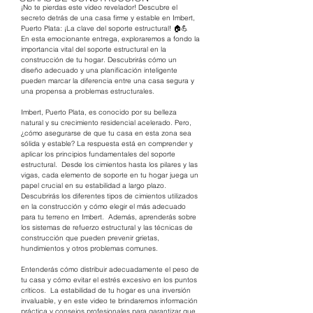
¡No te pierdas este video revelador! Descubre el 
secreto detrás de una casa firme y estable en Imbert, 
Puerto Plata: ¡La clave del soporte estructural! 🏠💪  
En esta emocionante entrega, exploraremos a fondo la 
importancia vital del soporte estructural en la 
construcción de tu hogar. Descubrirás cómo un 
diseño adecuado y una planificación inteligente 
pueden marcar la diferencia entre una casa segura y 
una propensa a problemas estructurales.  
Imbert, Puerto Plata, es conocido por su belleza 
natural y su crecimiento residencial acelerado. Pero, 
¿cómo asegurarse de que tu casa en esta zona sea 
sólida y estable? La respuesta está en comprender y 
aplicar los principios fundamentales del soporte 
estructural.  Desde los cimientos hasta los pilares y las 
vigas, cada elemento de soporte en tu hogar juega un 
papel crucial en su estabilidad a largo plazo. 
Descubrirás los diferentes tipos de cimientos utilizados 
en la construcción y cómo elegir el más adecuado 
para tu terreno en Imbert.  Además, aprenderás sobre 
los sistemas de refuerzo estructural y las técnicas de 
construcción que pueden prevenir grietas, 
hundimientos y otros problemas comunes. 
Entenderás cómo distribuir adecuadamente el peso de 
tu casa y cómo evitar el estrés excesivo en los puntos 
críticos.  La estabilidad de tu hogar es una inversión 
invaluable, y en este video te brindaremos información 
práctica y consejos profesionales para garantizar que 