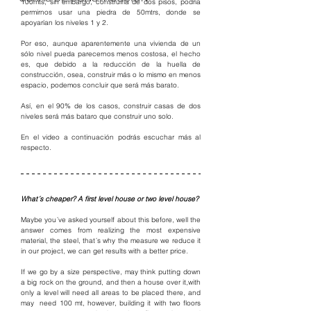
100mts, sin embargo, construirla de dos pisos, podría 
permirnos usar una piedra de 50mtrs, donde se 
apoyarían los niveles 1 y 2. 
Por eso, aunque aparentemente una vivienda de un 
sólo nivel pueda parecernos menos costosa, el hecho 
es, que debido a la reducción de la huella de 
construcción, osea, construir más o lo mismo en menos 
espacio, podemos concluir que será más barato. 
Así, en el 90% de los casos, construir casas de dos 
niveles será más bataro que construir uno solo. 
En el video a continuación podrás escuchar más al 
respecto. 
What´s cheaper? A first level house or two level house? 
Maybe you´ve asked yourself about this before, well the 
answer comes from realizing the most expensive 
material, the steel, that´s why the measure we reduce it 
in our project, we can get results with a better price. 
If we go by a size perspective, may think putting down 
a big rock on the ground, and then a house over it,with 
only a level will need all areas to be placed there, and 
may  need 100 mt, however, building it with two floors 