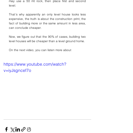
may use a 50 mt rock, then place first and second 
level. 
That´s why apparently an only level house looks less 
expensive, the truth is about the construction print, the 
fact of building more or the same amount in less area, 
can conclude cheaper. 
Now, we figure out that the 90% of cases, building two 
level houses will be cheaper than a level ground home. 
On the next video, you can listen more about 
https://www.youtube.com/watch?
v=iyJsgncef7o