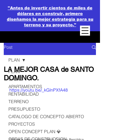
"Antes de invertir cientos de miles de
dólares en construir, primero
diseñamos la mejor estrategia para su
terreno y su proyecto."
Post
PLAN
LA MEJOR CASA de SANTO
PLAN
DOMINGO.
CASAS
APARTAMENTOS
https://youtu.be/_kGlnPXfA48
RENTABILIDAD
TERRENO
PRESUPUESTO
CATALOGO DE CONCEPTO ABIERTO
PROYECTOS
OPEN CONCEPT PLAN 💎
OBRAS DE CONSTRUCCION
Este es la mejor casa en Santo Domingo República 