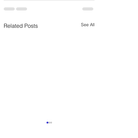
See All
Related Posts
Como lograr que t
diseño sea rentabl