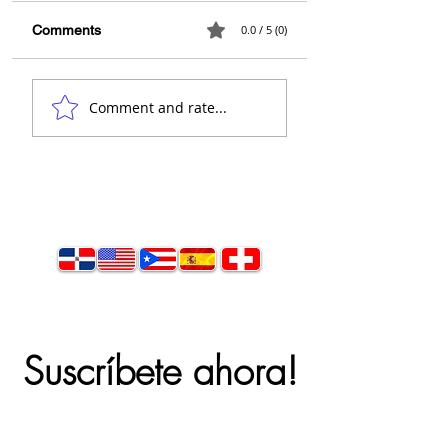
Arquitecto Calder
Comments
0.0 / 5 (0)
👋 Hola, soy el
Comment and rate...
arquitecto Calderón.
Suscríbete ahora!