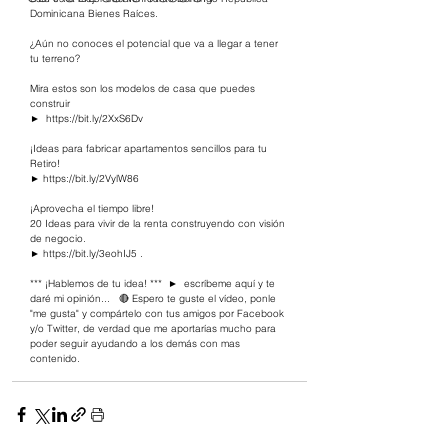
Dominicana Bienes Raíces.   
¿Aún no conoces el potencial que va a llegar a tener 
tu terreno? 
Mira estos son los modelos de casa que puedes 
construir 
►  
https://bit.ly/2XxS6Dv  
​ 
¡Ideas para fabricar apartamentos sencillos para tu 
Retiro!  
► 
https://bit.ly/2VylW86
​ 
¡Aprovecha el tiempo libre!    
20 Ideas para vivir de la renta construyendo con visión 
de negocio. 
► 
https://bit.ly/3eohIJ5
​ . 
*** ¡Hablemos de tu idea! ***  ►  escríbeme aquí y te 
daré mi opinión...   🔴 Espero te guste el vídeo, ponle 
"me gusta" y compártelo con tus amigos por Facebook 
y/o Twitter, de verdad que me aportarías mucho para 
poder seguir ayudando a los demás con mas 
contenido.