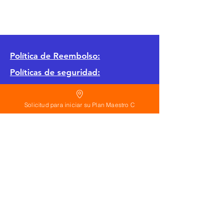
Política
de Reembolso:
Políticas de seguridad:
Preguntas frecuentes:
Solicitud para iniciar su Plan Maestro C
©
2026
Calderon Arquitectos
Arquitectura Concepto Abierto AC
A
EIRL no.
1322999
7
3
Ayudamos a las personas y familias a construir
su casa moderna o a desarrollar apartamentos
sencillos, básicos y pequeños para rentar. A
través de la poderosa estrategia de diseño con
concepto abierto. Esta metodología mejorar
realmente el precio de construcción no
importa el país donde te encuentres.