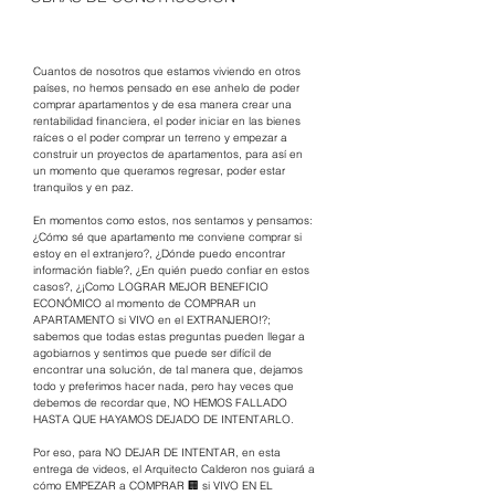
Cuantos de nosotros que estamos viviendo en otros 
países, no hemos pensado en ese anhelo de poder 
comprar apartamentos y de esa manera crear una 
rentabilidad financiera, el poder iniciar en las bienes 
raíces o el poder comprar un terreno y empezar a 
construir un proyectos de apartamentos, para así en 
un momento que queramos regresar, poder estar 
tranquilos y en paz.
En momentos como estos, nos sentamos y pensamos: 
¿Cómo sé que apartamento me conviene comprar si 
estoy en el extranjero?, ¿Dónde puedo encontrar 
información fiable?, ¿En quién puedo confiar en estos 
casos?, ¿¡Como LOGRAR MEJOR BENEFICIO 
ECONÓMICO al momento de COMPRAR un 
APARTAMENTO si VIVO en el EXTRANJERO!?; 
sabemos que todas estas preguntas pueden llegar a 
agobiarnos y sentimos que puede ser difícil de 
encontrar una solución, de tal manera que, dejamos 
todo y preferimos hacer nada, pero hay veces que 
debemos de recordar que, NO HEMOS FALLADO 
HASTA QUE HAYAMOS DEJADO DE INTENTARLO. 
Por eso, para NO DEJAR DE INTENTAR, en esta 
entrega de videos, el Arquitecto Calderon nos guiará a 
cómo EMPEZAR a COMPRAR 🏢 si VIVO EN EL 