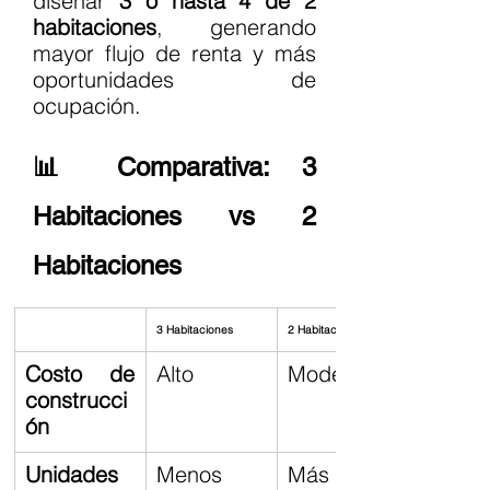
diseñar 
3 o hasta 4 de 2 
habitaciones
, generando 
mayor flujo de renta y más 
oportunidades de 
ocupación.
📊 Comparativa: 3 
Habitaciones vs 2 
Habitaciones
3 Habitaciones
2 Habitaciones
Costo de 
Alto
Moderado
construcci
ón
Unidades 
Menos
Más