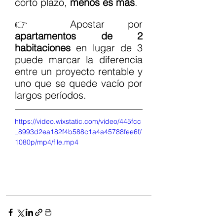
corto plazo, 
menos es más
.
👉 Apostar por 
apartamentos de 2 
habitaciones
 en lugar de 3 
puede marcar la diferencia 
entre un proyecto rentable y 
uno que se quede vacío por 
largos períodos.
https://video.wixstatic.com/video/445fcc
_8993d2ea182f4b588c1a4a45788fee6f/
1080p/mp4/file.mp4