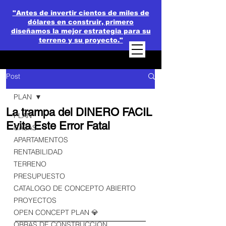
"Antes de invertir cientos de miles de
dólares en construir, primero
diseñamos la mejor estrategia para su
terreno y su proyecto."
Post
PLAN
La trampa del DINERO FACIL
PLAN
Evita Este Error Fatal
CASAS
APARTAMENTOS
RENTABILIDAD
TERRENO
PRESUPUESTO
CATALOGO DE CONCEPTO ABIERTO
PROYECTOS
OPEN CONCEPT PLAN 💎
OBRAS DE CONSTRUCCION