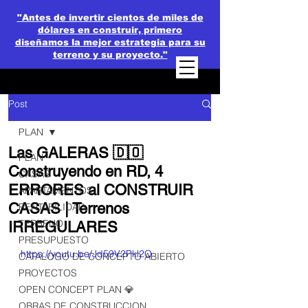
"Antes de invertir cientos de miles de
dólares en construir, primero
diseñamos la mejor estrategia para su
terreno y su proyecto."
Post
PLAN
Las GALERAS 🇩🇴
PLAN
Construyendo en RD, 4
CASAS
ERRORES al CONSTRUIR
APARTAMENTOS
CASAS | Terrenos
RENTABILIDAD
TERRENO
IRREGULARES
PRESUPUESTO
https://youtu.be/Jd59V2Pkl2Q
CATALOGO DE CONCEPTO ABIERTO
PROYECTOS
OPEN CONCEPT PLAN 💎
OBRAS DE CONSTRUCCION