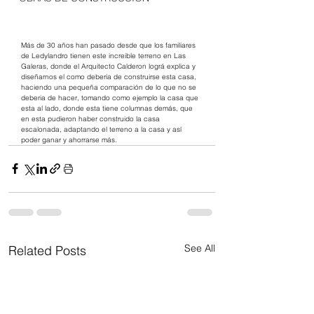
Más de 30 años han pasado desde que los familiares 
de Ledylandro tienen este increible terreno en Las 
Galeras, donde el Arquitecto Calderon lográ explica y 
diseñarnos el como debería de construirse esta casa, 
haciendo una pequeña comparación de lo que no se 
deberia de hacer, tomando como ejemplo la casa que 
esta al lado, donde esta tiene columnas demás, que 
en esta pudieron haber construido la casa 
escalonada, adaptando el terreno a la casa y así 
poder ganar y ahorrarse más.
See All
Related Posts