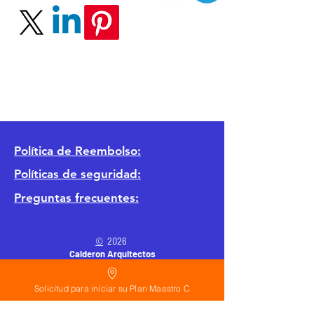
Política
de Reembolso:
Políticas de seguridad:
Preguntas frecuentes:
©
2026
Calderon Arquitectos
Arquitectura Concepto Abierto AC
A
EIRL no.
1322999
7
3
Solicitud para iniciar su Plan Maestro C
Ayudamos a las personas y familias a construir