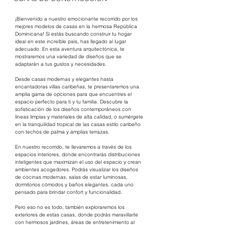
¡Bienvenido a nuestro emocionante recorrido por los 
mejores modelos de casas en la hermosa República 
Dominicana! Si estás buscando construir tu hogar 
ideal en este increíble país, has llegado al lugar 
adecuado. En esta aventura arquitectónica, te 
mostraremos una variedad de diseños que se 
adaptarán a tus gustos y necesidades.
Desde casas modernas y elegantes hasta 
encantadoras villas caribeñas, te presentaremos una 
amplia gama de opciones para que encuentres el 
espacio perfecto para ti y tu familia. Descubre la 
sofisticación de los diseños contemporáneos con 
líneas limpias y materiales de alta calidad, o sumérgete 
en la tranquilidad tropical de las casas estilo caribeño 
con techos de palma y amplias terrazas.
En nuestro recorrido, te llevaremos a través de los 
espacios interiores, donde encontrarás distribuciones 
inteligentes que maximizan el uso del espacio y crean 
ambientes acogedores. Podrás visualizar los diseños 
de cocinas modernas, salas de estar luminosas, 
dormitorios cómodos y baños elegantes, cada uno 
pensado para brindar confort y funcionalidad.
Pero eso no es todo, también exploraremos los 
exteriores de estas casas, donde podrás maravillarte 
con hermosos jardines, áreas de entretenimiento al 