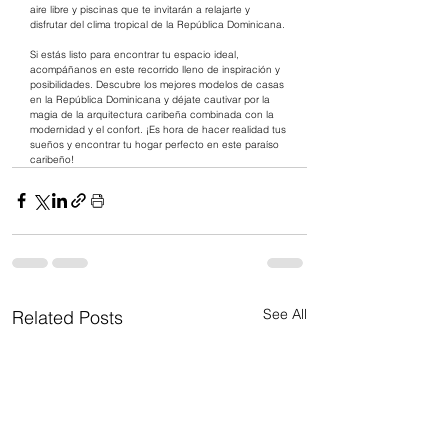
aire libre y piscinas que te invitarán a relajarte y 
disfrutar del clima tropical de la República Dominicana.
Si estás listo para encontrar tu espacio ideal, 
acompáñanos en este recorrido lleno de inspiración y 
posibilidades. Descubre los mejores modelos de casas 
en la República Dominicana y déjate cautivar por la 
magia de la arquitectura caribeña combinada con la 
modernidad y el confort. ¡Es hora de hacer realidad tus 
sueños y encontrar tu hogar perfecto en este paraíso 
caribeño!
See All
Related Posts