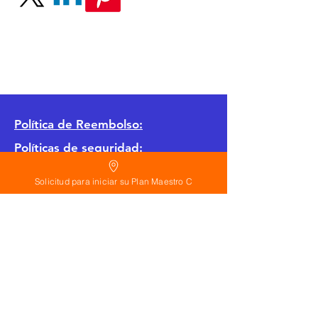
Política
de Reembolso:
Políticas de seguridad:
Preguntas frecuentes:
Solicitud para iniciar su Plan Maestro C
©
2026
Calderon Arquitectos
Arquitectura Concepto Abierto AC
A
EIRL no.
1322999
7
3
Ayudamos a las personas y familias a construir
su casa moderna o a desarrollar apartamentos
sencillos, básicos y pequeños para rentar. A
través de la poderosa estrategia de diseño con