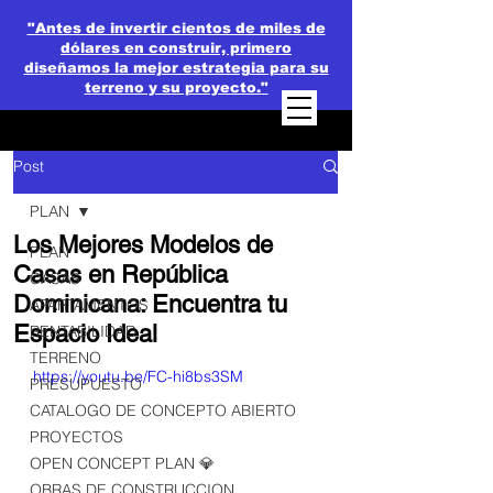
"Antes de invertir cientos de miles de
dólares en construir, primero
diseñamos la mejor estrategia para su
terreno y su proyecto."
Post
PLAN
Los Mejores Modelos de
PLAN
Casas en República
CASAS
Dominicana: Encuentra tu
APARTAMENTOS
Espacio Ideal
RENTABILIDAD
TERRENO
https://youtu.be/FC-hi8bs3SM
PRESUPUESTO
CATALOGO DE CONCEPTO ABIERTO
PROYECTOS
OPEN CONCEPT PLAN 💎
OBRAS DE CONSTRUCCION