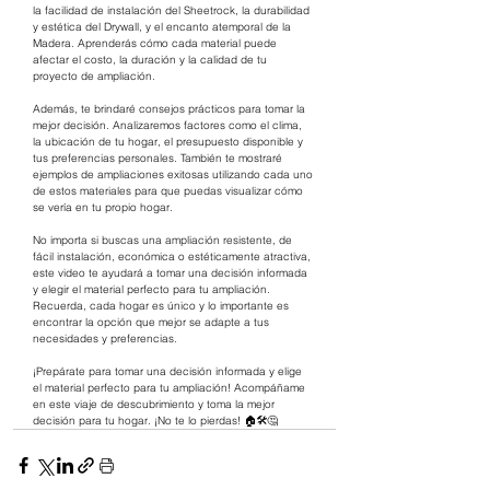
la facilidad de instalación del Sheetrock, la durabilidad 
y estética del Drywall, y el encanto atemporal de la 
Madera. Aprenderás cómo cada material puede 
afectar el costo, la duración y la calidad de tu 
proyecto de ampliación.
Además, te brindaré consejos prácticos para tomar la 
mejor decisión. Analizaremos factores como el clima, 
la ubicación de tu hogar, el presupuesto disponible y 
tus preferencias personales. También te mostraré 
ejemplos de ampliaciones exitosas utilizando cada uno 
de estos materiales para que puedas visualizar cómo 
se vería en tu propio hogar.
No importa si buscas una ampliación resistente, de 
fácil instalación, económica o estéticamente atractiva, 
este video te ayudará a tomar una decisión informada 
y elegir el material perfecto para tu ampliación. 
Recuerda, cada hogar es único y lo importante es 
encontrar la opción que mejor se adapte a tus 
necesidades y preferencias.
¡Prepárate para tomar una decisión informada y elige 
el material perfecto para tu ampliación! Acompáñame 
en este viaje de descubrimiento y toma la mejor 
decisión para tu hogar. ¡No te lo pierdas! 🏠🛠️🤔