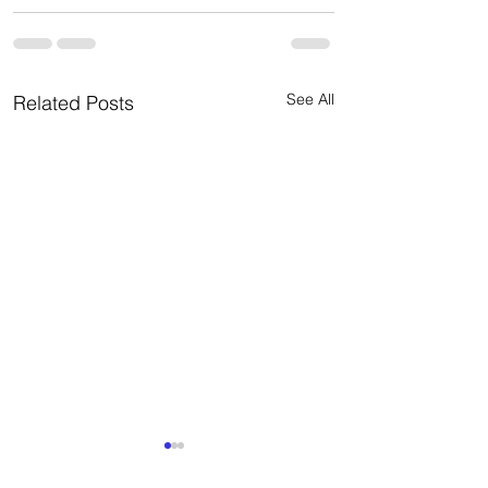
See All
Related Posts
Como lograr que t
diseño sea rentabl