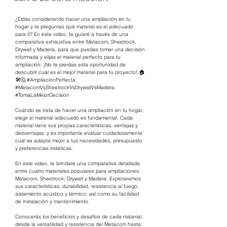
¿Estás considerando hacer una ampliación en tu 
hogar y te preguntas qué material es el adecuado 
para ti? En este video, te guiaré a través de una 
comparativa exhaustiva entre Metacom, Sheetrock, 
Drywall y Madera, para que puedas tomar una decisión 
informada y elijas el material perfecto para tu 
ampliación. ¡No te pierdas esta oportunidad de 
descubrir cuál es el mejor material para tu proyecto! 🏠
🛠️🤔 
#AmpliaciónPerfecta
#MetacomVsSheetrockVsDrywallVsMadera
#TomaLaMejorDecisión
Cuando se trata de hacer una ampliación en tu hogar, 
elegir el material adecuado es fundamental. Cada 
material tiene sus propias características, ventajas y 
desventajas, y es importante evaluar cuidadosamente 
cuál se adapta mejor a tus necesidades, presupuesto 
y preferencias estéticas.
En este video, te brindaré una comparativa detallada 
entre cuatro materiales populares para ampliaciones: 
Metacom, Sheetrock, Drywall y Madera. Exploraremos 
sus características, durabilidad, resistencia al fuego, 
aislamiento acústico y térmico, así como su facilidad 
de instalación y mantenimiento.
Conocerás los beneficios y desafíos de cada material, 
desde la versatilidad y resistencia del Metacom hasta 