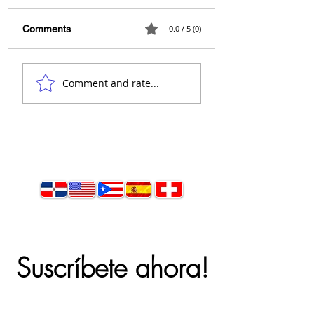
Arquitecto Calder
Comments
0.0 / 5 (0)
👋 Hola, soy el
Comment and rate...
arquitecto Calderón.
Suscríbete ahora!