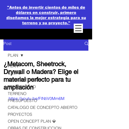
"Antes de invertir cientos de miles de
dólares en construir, primero
diseñamos la mejor estrategia para su
terreno y su proyecto."
Post
PLAN
¿Metacom, Sheetrock,
PLAN
Drywall o Madera? Elige el
CASAS
material perfecto para tu
APARTAMENTOS
ampliación
RENTABILIDAD
TERRENO
https://youtu.be/FINtiV0Mm6M
PRESUPUESTO
CATALOGO DE CONCEPTO ABIERTO
PROYECTOS
OPEN CONCEPT PLAN 💎
OBRAS DE CONSTRUCCION