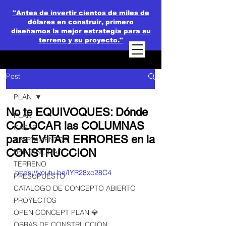
"Antes de invertir cientos de miles de
dólares en construir, primero
diseñamos la mejor estrategia para su
terreno y su proyecto."
Post
PLAN
No te EQUIVOQUES: Dónde
PLAN
COLOCAR las COLUMNAS
CASAS
para EVITAR ERRORES en la
APARTAMENTOS
CONSTRUCCION
RENTABILIDAD
TERRENO
https://youtu.be/IYR28xc28C4
PRESUPUESTO
CATALOGO DE CONCEPTO ABIERTO
PROYECTOS
OPEN CONCEPT PLAN 💎
OBRAS DE CONSTRUCCION