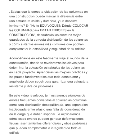
¿Sabías que la correcta ubicación de las columnas en 
una construcción puede marcar la diferencia entre 
una estructura sólida y duradera, y un desastre 
inminente? En "No te EQUIVOQUES: Dónde COLOCAR 
las COLUMNAS para EVITAR ERRORES en la 
CONSTRUCCION", descubrirás los secretos mejor 
guardados de la correcta distribución de las columnas 
y cómo evitar los errores más comunes que podrían 
comprometer la estabilidad y seguridad de tu edificio.
Acompáñanos en este fascinante viaje al mundo de la 
construcción, donde te revelaremos las claves para 
determinar la ubicación estratégica de las columnas 
en cada proyecto. Aprenderás las mejores prácticas y 
las pautas fundamentales que todo constructor y 
arquitecto deben seguir para garantizar una estructura 
resistente y libre de problemas.
En este video revelador, te mostraremos ejemplos de 
errores frecuentes cometidos al colocar las columnas, 
como una distribución desequilibrada, una separación 
inadecuada entre ellas o una falta de consideración 
de la carga que deben soportar. Te explicaremos 
cómo estos errores pueden generar deformaciones, 
fisuras, asentamientos diferenciales y otros problemas 
que pueden comprometer la integridad de todo el 
edificio.