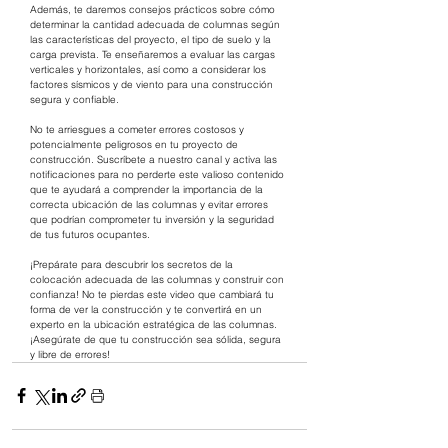
Además, te daremos consejos prácticos sobre cómo 
determinar la cantidad adecuada de columnas según 
las características del proyecto, el tipo de suelo y la 
carga prevista. Te enseñaremos a evaluar las cargas 
verticales y horizontales, así como a considerar los 
factores sísmicos y de viento para una construcción 
segura y confiable.
No te arriesgues a cometer errores costosos y 
potencialmente peligrosos en tu proyecto de 
construcción. Suscríbete a nuestro canal y activa las 
notificaciones para no perderte este valioso contenido 
que te ayudará a comprender la importancia de la 
correcta ubicación de las columnas y evitar errores 
que podrían comprometer tu inversión y la seguridad 
de tus futuros ocupantes.
¡Prepárate para descubrir los secretos de la 
colocación adecuada de las columnas y construir con 
confianza! No te pierdas este video que cambiará tu 
forma de ver la construcción y te convertirá en un 
experto en la ubicación estratégica de las columnas. 
¡Asegúrate de que tu construcción sea sólida, segura 
y libre de errores!