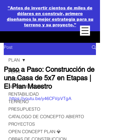
"Antes de invertir cientos de miles de
dólares en construir, primero
diseñamos la mejor estrategia para su
terreno y su proyecto."
Post
PLAN
Paso a Paso: Construcción de
PLAN
una Casa de 5x7 en Etapas |
CASAS
El Plan Maestro
APARTAMENTOS
RENTABILIDAD
https://youtu.be/y46CFVpVTgA
TERRENO
PRESUPUESTO
CATALOGO DE CONCEPTO ABIERTO
PROYECTOS
OPEN CONCEPT PLAN 💎
OBRAS DE CONSTRUCCION