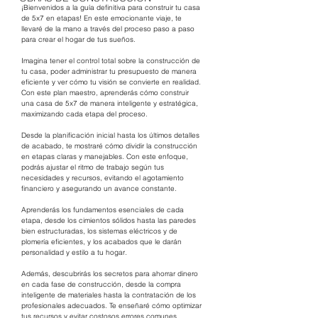
¡Bienvenidos a la guía definitiva para construir tu casa 
de 5x7 en etapas! En este emocionante viaje, te 
llevaré de la mano a través del proceso paso a paso 
para crear el hogar de tus sueños. 
Imagina tener el control total sobre la construcción de 
tu casa, poder administrar tu presupuesto de manera 
eficiente y ver cómo tu visión se convierte en realidad. 
Con este plan maestro, aprenderás cómo construir 
una casa de 5x7 de manera inteligente y estratégica, 
maximizando cada etapa del proceso.
Desde la planificación inicial hasta los últimos detalles 
de acabado, te mostraré cómo dividir la construcción 
en etapas claras y manejables. Con este enfoque, 
podrás ajustar el ritmo de trabajo según tus 
necesidades y recursos, evitando el agotamiento 
financiero y asegurando un avance constante.
Aprenderás los fundamentos esenciales de cada 
etapa, desde los cimientos sólidos hasta las paredes 
bien estructuradas, los sistemas eléctricos y de 
plomería eficientes, y los acabados que le darán 
personalidad y estilo a tu hogar.
Además, descubrirás los secretos para ahorrar dinero 
en cada fase de construcción, desde la compra 
inteligente de materiales hasta la contratación de los 
profesionales adecuados. Te enseñaré cómo optimizar 
tus recursos y evitar costosos errores comunes, 