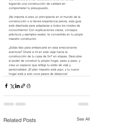
logrando una construcción de calidad sin 
comprometer tu presupuesto.
¡No importa si eres un principiante en el mundo de la 
construcción o si tienes experiencia previa, esta guía 
está diseñada para adaptarse a todos los niveles de 
conocimiento! Con explicaciones claras, consejos 
prácticos y ejemplos reales, te convertirás en tu propio 
maestro constructor.
¿Estás listo para embarcarte en esta emocionante 
aventura? Únete a mí en este viaje hacia la 
construcción de tu casa de 5x7 en etapas. Descubre 
el poder de construir tu propio hogar, paso a paso, y 
crea un espacio que refleje tu estilo de vida y 
personalidad. ¡El plan maestro está aquí, y tu nuevo 
hogar está a solo unos pasos de distancia!
See All
Related Posts