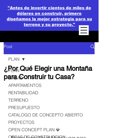
"Antes de invertir cientos de miles de
dólares en construir, primero
diseñamos la mejor estrategia para su
terreno y su proyecto."
Post
PLAN
¿Por Qué Elegir una Montaña
PLAN
para Construir tu Casa?
CASAS
APARTAMENTOS
RENTABILIDAD
TERRENO
PRESUPUESTO
CATALOGO DE CONCEPTO ABIERTO
PROYECTOS
OPEN CONCEPT PLAN 💎
OBRAS DE CONSTRUCCION
Es una Loma Alta el Mejor Lugar para 