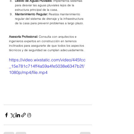
Desvío de Aguas Pluviales:
 Implementa sistemas 
para desviar las aguas pluviales lejos de la 
estructura principal de la casa.
Mantenimiento Regular:
 Realiza mantenimiento 
regular del sistema de drenaje y la infraestructura 
de la casa para prevenir problemas a largo plazo.
Asesoría Profesional:
 Consulta con arquitectos e 
ingenieros expertos en construcción en terrenos 
inclinados para asegurarte de que todos los aspectos 
técnicos y de seguridad se cumplan adecuadamente.
https://video.wixstatic.com/video/445fcc
_15e781c714ff4a59a4fe5038e6347b2f/
1080p/mp4/file.mp4