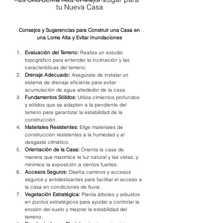
tu Nueva Casa
 Consejos y Sugerencias para Construir una Casa en 
una Loma Alta y Evitar Inundaciones
Evaluación del Terreno:
 Realiza un estudio 
topográfico para entender la inclinación y las 
características del terreno.
Drenaje Adecuado:
 Asegúrate de instalar un 
sistema de drenaje eficiente para evitar 
acumulación de agua alrededor de la casa.
Fundamentos Sólidos:
 Utiliza cimientos profundos 
y sólidos que se adapten a la pendiente del 
terreno para garantizar la estabilidad de la 
construcción.
Materiales Resistentes:
 Elige materiales de 
construcción resistentes a la humedad y al 
desgaste climático.
Orientación de la Casa:
 Orienta la casa de 
manera que maximice la luz natural y las vistas, y 
minimice la exposición a vientos fuertes.
Accesos Seguros:
 Diseña caminos y accesos 
seguros y antideslizantes para facilitar el acceso a 
la casa en condiciones de lluvia.
Vegetación Estratégica:
 Planta árboles y arbustos 
en puntos estratégicos para ayudar a controlar la 
erosión del suelo y mejorar la estabilidad del 
terreno.