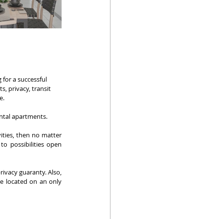
for a successful 
 privacy, transit 
e. 
ental apartments. 
ities, then no matter 
o possibilities open 
ivacy guaranty. Also, 
e located on an only 