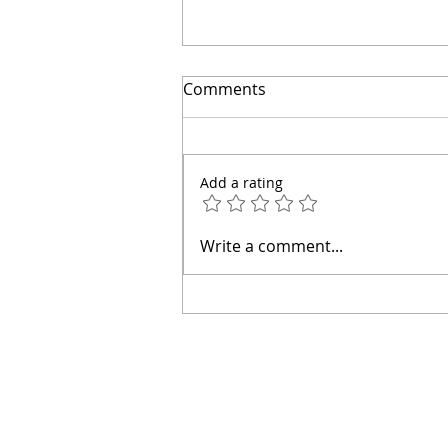
Comments
Add a rating
👋 Hola, soy el arquitecto
Write a comment...
Calderón.