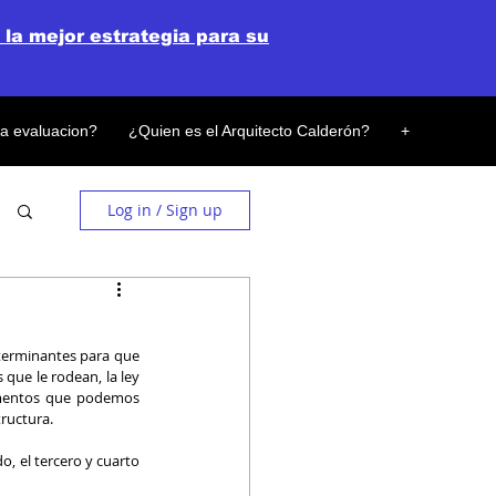
 la mejor estrategia para su
la evaluacion?
¿Quien es el Arquitecto Calderón?
+
Log in / Sign up
terminantes para que 
que le rodean, la ley 
lementos que podemos 
ructura. 
, el tercero y cuarto 