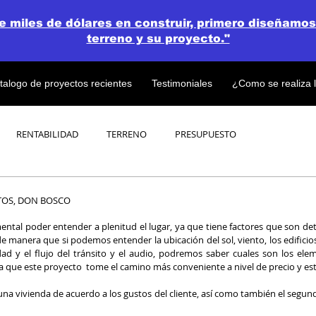
de miles de dólares en construir, primero diseñamos
terreno y su proyecto."
talogo de proyectos recientes
Testimoniales
¿Como se realiza 
RENTABILIDAD
TERRENO
PRESUPUESTO
PROYECTOS
OPEN CONCEPT PLAN 💎
TOS, DON BOSCO
ntal poder entender a plenitud el lugar, ya que tiene factores que son de
e manera que si podemos entender la ubicación del sol, viento, los edificios 
dad y el flujo del tránsito y el audio, podremos saber cuales son los e
 que este proyecto  tome el camino más conveniente a nivel de precio y est
una vivienda de acuerdo a los gustos del cliente, así como también el segundo