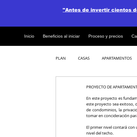
"Antes de invertir cientos 
Inicio
Beneficios al iniciar
Proceso y precios
Ca
PLAN
CASAS
APARTAMENTOS
CATALOGO DE CONCEPTO ABIERTO
PROYECTO DE APARTAMEN
En este proyecto es fundame
este proyecto sea exitoso, d
OBRAS DE CONSTRUCCION
de condominios, la privaci
tomar en concideración para
El primer nivel contará con 
nivel del techo. 