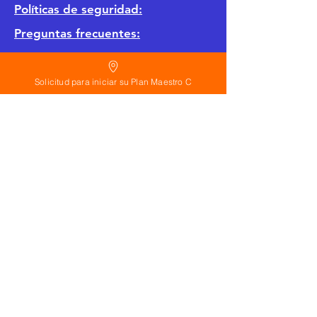
Políticas de seguridad:
Preguntas frecuentes:
©
2026
Solicitud para iniciar su Plan Maestro C
Calderon Arquitectos
Arquitectura Concepto Abierto AC
A
EIRL no.
1322999
7
3
Ayudamos a las personas y familias a construir
su casa moderna o a desarrollar apartamentos
sencillos, básicos y pequeños para rentar. A
través de la poderosa estrategia de diseño con
concepto abierto. Esta metodología mejorar
realmente el precio de construcción no
importa el país donde te encuentres.
Si planeas hacer una casa o edificio
departamentos en:
Trabajamos con personas en todo el mundo
con terreno en Estados Unidos, España,
República Dominicana, México, Guatemala, El