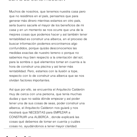
Muchos de nosotros, que tenemos nuestra casa pero 
que no residimos en el país, pensamos que para 
generar más dinero mientras estamos en otro país, 
sería bueno sacarle el mayor de los beneficios de mi 
casa y en un momento se nos ocurre que una de la 
mejores cosas que podemos hacer y así también tener 
rentabilidad es construir una alberca, en el proceso de 
buscar información podemos encontrarnos algo 
confundidos, porque quizás desconocemos las 
medidas exactas de nuestro terreno o porque no 
sabemos muy bien respecto a la orientación del sol, 
para la sombra o qué elementos tomar en cuenta a la 
hora de construir una piscina y así tener más 
rentabilidad. Pero, estamos con la ilusión a tope, 
respecto con lo de construir una alberca que se nos 
olvidan factores importantes.
Así que por ello, se encuentra el Arquitecto Calderón 
muy de cerca con una persona, que tenía muchas 
dudas y que no sabía dónde empezar y así poder 
tener una de sus cosas de seas, poder construir una 
alberca, el Arquitecto Calderon nos guiará y nos 
mostrará que NECESITAS para EMPEZAR a 
CONSTRUIR una ALBERCA , donde explicará las 
cosas qué debemos de tomar en cuenta y cuáles 
cosas no, ayudándonos a tener mayor claridad.