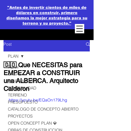
"Antes de invertir cientos de miles de
dólares en construir, primero
diseñamos la mejor estrategia para su
terreno y su proyecto."
Post
PLAN
🇩🇴 Que NECESITAS para
PLAN
EMPEZAR a CONSTRUIR
CASAS
una ALBERCA. Arquitecto
APARTAMENTOS
Calderon
RENTABILIDAD
TERRENO
https://youtu.be/EQaOn179Lhg
PRESUPUESTO
CATALOGO DE CONCEPTO ABIERTO
PROYECTOS
OPEN CONCEPT PLAN 💎
OBRAS DE CONSTRUCCION