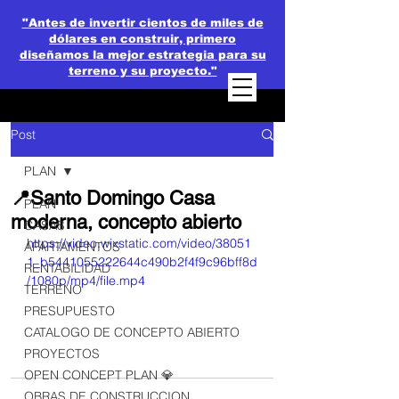
"Antes de invertir cientos de miles de
dólares en construir, primero
diseñamos la mejor estrategia para su
terreno y su proyecto."
Post
PLAN
📍Santo Domingo Casa
PLAN
moderna, concepto abierto
CASAS
https://video.wixstatic.com/video/38051
APARTAMENTOS
1_b5441055222644c490b2f4f9c96bff8d
RENTABILIDAD
/1080p/mp4/file.mp4
TERRENO
PRESUPUESTO
CATALOGO DE CONCEPTO ABIERTO
PROYECTOS
OPEN CONCEPT PLAN 💎
OBRAS DE CONSTRUCCION