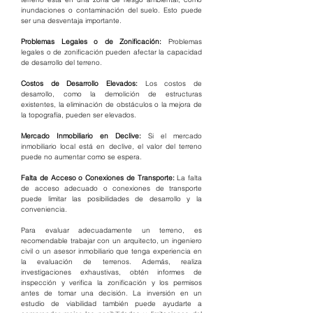
inundaciones o contaminación del suelo. Esto puede 
ser una desventaja importante.
Problemas Legales o de Zonificación:
 Problemas 
legales o de zonificación pueden afectar la capacidad 
de desarrollo del terreno.
Costos de Desarrollo Elevados:
 Los costos de 
desarrollo, como la demolición de estructuras 
existentes, la eliminación de obstáculos o la mejora de 
la topografía, pueden ser elevados.
Mercado Inmobiliario en Declive:
 Si el mercado 
inmobiliario local está en declive, el valor del terreno 
puede no aumentar como se espera.
Falta de Acceso o Conexiones de Transporte:
 La falta 
de acceso adecuado o conexiones de transporte 
puede limitar las posibilidades de desarrollo y la 
conveniencia.
Para evaluar adecuadamente un terreno, es 
recomendable trabajar con un arquitecto, un ingeniero 
civil o un asesor inmobiliario que tenga experiencia en 
la evaluación de terrenos. Además, realiza 
investigaciones exhaustivas, obtén informes de 
inspección y verifica la zonificación y los permisos 
antes de tomar una decisión. La inversión en un 
estudio de viabilidad también puede ayudarte a 