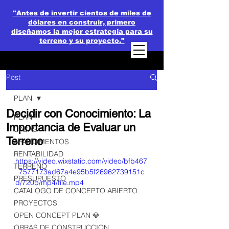
"Antes de invertir cientos de miles de
dólares en construir, primero
diseñamos la mejor estrategia para su
terreno y su proyecto."
Post
PLAN
Decidir con Conocimiento: La
PLAN
Importancia de Evaluar un
CASAS
Terreno
APARTAMENTOS
RENTABILIDAD
https://video.wixstatic.com/video/bfb467
TERRENO
_7577173ad67a4e95b5f26962739151c
PRESUPUESTO
d/720p/mp4/file.mp4
CATALOGO DE CONCEPTO ABIERTO
PROYECTOS
OPEN CONCEPT PLAN 💎
OBRAS DE CONSTRUCCION