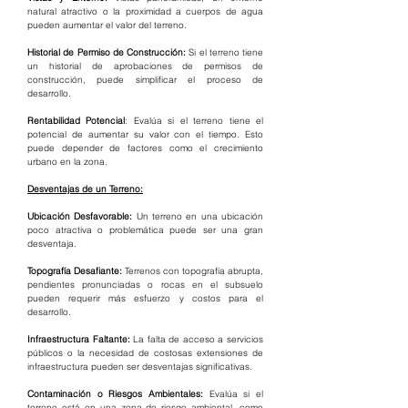
natural atractivo o la proximidad a cuerpos de agua 
pueden aumentar el valor del terreno.
Historial de Permiso de Construcción:
 Si el terreno tiene 
un historial de aprobaciones de permisos de 
construcción, puede simplificar el proceso de 
desarrollo.
Rentabilidad Potencial
: Evalúa si el terreno tiene el 
potencial de aumentar su valor con el tiempo. Esto 
puede depender de factores como el crecimiento 
urbano en la zona.
Desventajas de un Terreno:
Ubicación Desfavorable: 
Un terreno en una ubicación 
poco atractiva o problemática puede ser una gran 
desventaja.
Topografía Desafiante:
 Terrenos con topografía abrupta, 
pendientes pronunciadas o rocas en el subsuelo 
pueden requerir más esfuerzo y costos para el 
desarrollo.
Infraestructura Faltante:
 La falta de acceso a servicios 
públicos o la necesidad de costosas extensiones de 
infraestructura pueden ser desventajas significativas.
Contaminación o Riesgos Ambientales: 
Evalúa si el 
terreno está en una zona de riesgo ambiental, como 