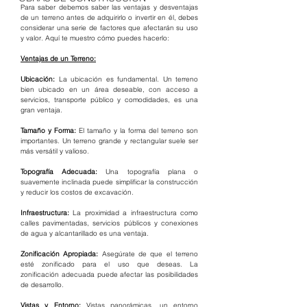
Para saber debemos saber las ventajas y desventajas 
de un terreno antes de adquirirlo o invertir en él, debes 
considerar una serie de factores que afectarán su uso 
y valor. Aquí te muestro cómo puedes hacerlo:
Ventajas de un Terreno:
Ubicación:
 La ubicación es fundamental. Un terreno 
bien ubicado en un área deseable, con acceso a 
servicios, transporte público y comodidades, es una 
gran ventaja.
Tamaño y Forma:
 El tamaño y la forma del terreno son 
importantes. Un terreno grande y rectangular suele ser 
más versátil y valioso.
Topografía Adecuada:
 Una topografía plana o 
suavemente inclinada puede simplificar la construcción 
y reducir los costos de excavación.
Infraestructura:
 La proximidad a infraestructura como 
calles pavimentadas, servicios públicos y conexiones 
de agua y alcantarillado es una ventaja.
Zonificación Apropiada:
 Asegúrate de que el terreno 
esté zonificado para el uso que deseas. La 
zonificación adecuada puede afectar las posibilidades 
de desarrollo.
Vistas y Entorno:
 Vistas panorámicas, un entorno 