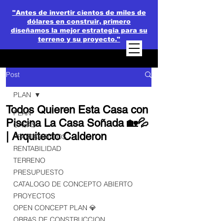
"Antes de invertir cientos de miles de
dólares en construir, primero
diseñamos la mejor estrategia para su
terreno y su proyecto."
Post
PLAN
Todos Quieren Esta Casa con
PLAN
Piscina La Casa Soñada 🏡💦
CASAS
| Arquitecto Calderon
APARTAMENTOS
RENTABILIDAD
TERRENO
PRESUPUESTO
CATALOGO DE CONCEPTO ABIERTO
PROYECTOS
OPEN CONCEPT PLAN 💎
OBRAS DE CONSTRUCCION