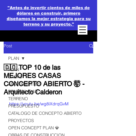
"Antes de invertir cientos de miles de
dólares en construir, primero
diseñamos la mejor estrategia para su
terreno y su proyecto."
Post
PLAN
🇩🇴 TOP 10 de las
PLAN
MEJORES CASAS
CASAS
CONCEPTO ABIERTO 🤯 -
APARTAMENTOS
Arquitecto Calderon
RENTABILIDAD
TERRENO
https://youtu.be/wg8iXdrqGvM
PRESUPUESTO
CATALOGO DE CONCEPTO ABIERTO
PROYECTOS
OPEN CONCEPT PLAN 💎
OBRAS DE CONSTRUCCION